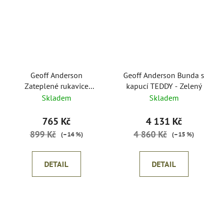
Geoff Anderson
Geoff Anderson Bunda s
Zateplené rukavice
kapucí TEDDY - Zelený
AirBear bez prstů
Skladem
Skladem
765 Kč
4 131 Kč
899 Kč
4 860 Kč
(–14 %)
(–15 %)
DETAIL
DETAIL