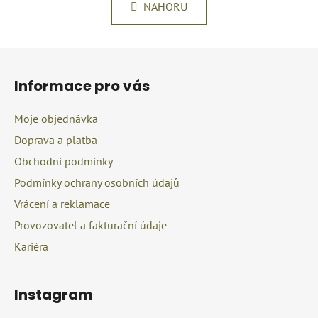
k
NAHORU
á
o
d
v
a
á
Z
c
n
á
í
í
Informace pro vás
p
p
r
a
Moje objednávka
v
t
k
Doprava a platba
í
y
Obchodní podmínky
v
Podmínky ochrany osobních údajů
ý
p
Vrácení a reklamace
i
Provozovatel a fakturační údaje
s
u
Kariéra
Instagram