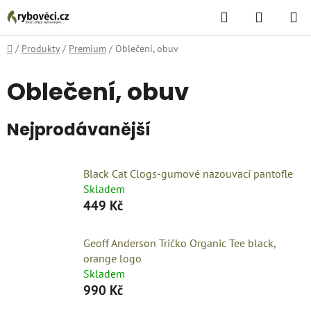
Přejít
Hledat
NÁKUPN
na
KOŠÍK
obsah
Domů
/
Produkty
/
Premium
/
Oblečení, obuv
Oblečení, obuv
Nejprodávanější
Black Cat Clogs-gumové nazouvací pantofle
Skladem
449 Kč
Geoff Anderson Tričko Organic Tee black,
orange logo
Skladem
990 Kč