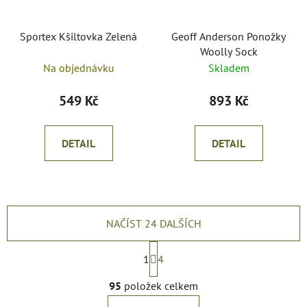
Sportex Kšiltovka Zelená
Geoff Anderson Ponožky
Woolly Sock
Na objednávku
Skladem
549 Kč
893 Kč
DETAIL
DETAIL
NAČÍST 24 DALŠÍCH
S
t
1
4
r
O
á
95
položek celkem
v
n
l