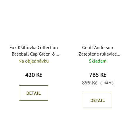
Fox Kšiltovka Collection
Geoff Anderson
Baseball Cap Green &
Zateplené rukavice
Black
AirBear
Na objednávku
Skladem
420 Kč
765 Kč
899 Kč
(–14 %)
DETAIL
DETAIL