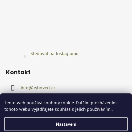
Sledovat na Instagramu
Kontakt
info
@
ryboveci.cz
+420722416689
Tento web používá soubory cookie. Dalším procházením
tohoto webu vyjadřujete souhlas s jejich používáním..
Nastavení