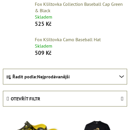
Fox Kšiltovka Collection Baseball Cap Green
& Black
Skladem
525 Kč
Fox Kšiltovka Camo Baseball Hat
Skladem
509 Kč
Ř
Řadit podle:
Nejprodávanější
a
z
e
OTEVŘÍT FILTR
n
í
V
p
ý
r