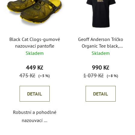
p
o
i
d
s
u
p
k
r
t
o
Black Cat Clogs-gumové
Geoff Anderson Tričko
ů
nazouvací pantofle
Organic Tee black,
d
orange logo
Skladem
Skladem
u
k
449 Kč
990 Kč
t
475 Kč
1 079 Kč
(–5 %)
(–8 %)
ů
DETAIL
DETAIL
Robustní a pohodlné
nazouvací …