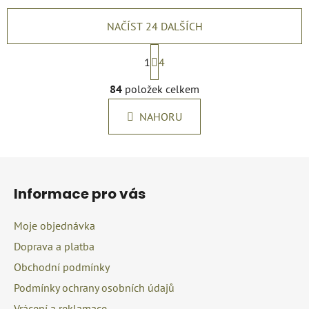
NAČÍST 24 DALŠÍCH
S
t
1
4
r
O
á
84
položek celkem
v
n
l
k
NAHORU
á
o
d
v
a
á
Z
c
n
á
í
í
Informace pro vás
p
p
r
a
Moje objednávka
v
t
k
Doprava a platba
í
y
Obchodní podmínky
v
Podmínky ochrany osobních údajů
ý
p
Vrácení a reklamace