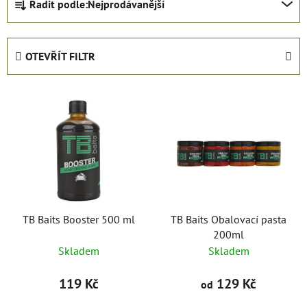
Řadit podle:
Nejprodávanější
a
z
e
OTEVŘÍT FILTR
n
í
V
p
ý
r
p
o
i
d
s
u
p
k
r
t
o
TB Baits Booster 500 ml
TB Baits Obalovací pasta
ů
200ml
d
Skladem
Skladem
u
k
119 Kč
129 Kč
od
t