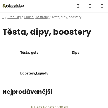
Přejít
Hledat
NÁKUPN
na
KOŠÍK
obsah
Domů
/
Produkty
/
Krmení, nástrahy
/
Těsta, dipy, boostery
Těsta, dipy, boostery
Těsta, gely
Dipy
Boostery,Liquidy
Nejprodávanější
TB Baits Booster 500 ml