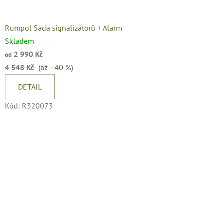
Rumpol Sada signalizátorů + Alarm
Skladem
2 990 Kč
od
4 548 Kč
(až –40 %)
DETAIL
Kód:
R320073