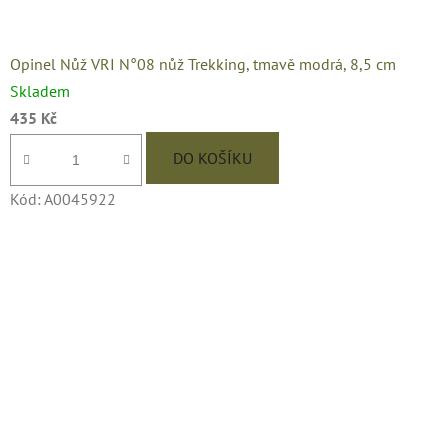
Opinel Nůž VRI N°08 nůž Trekking, tmavě modrá, 8,5 cm
Skladem
435 Kč
DO KOŠÍKU
Kód:
A0045922