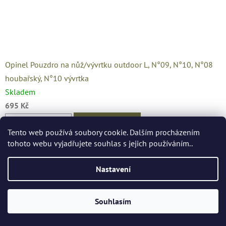
Opinel Pouzdro na nůž/vývrtku outdoor L, N°09, N°10, N°08
houbařský, N°10 vývrtka
Skladem
695 Kč
DO KOŠÍKU
Tento web používá soubory cookie. Dalším procházením
tohoto webu vyjadřujete souhlas s jejich používáním..
Kód:
A0106220
Nastavení
Souhlasím