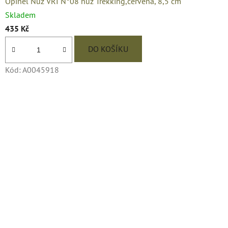
Opinel Nůž VRI N°08 nůž Trekking,červená, 8,5 cm
Skladem
435 Kč
DO KOŠÍKU
Kód:
A0045918