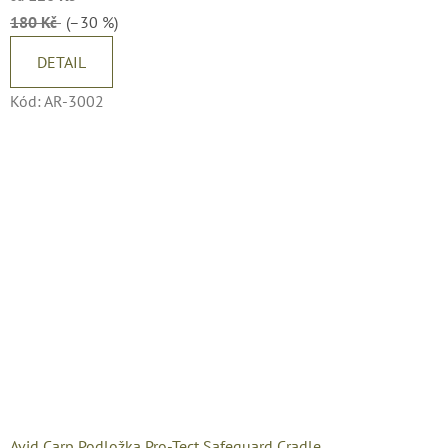
180 Kč
(–30 %)
DETAIL
Kód:
AR-3002
Avid Carp Podložka Pro-Tect Safeguard Cradle