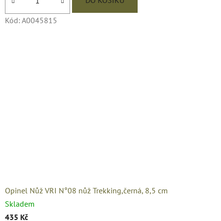
DO KOŠÍKU
Kód:
A0045815
Opinel Nůž VRI N°08 nůž Trekking,černá, 8,5 cm
Skladem
435 Kč