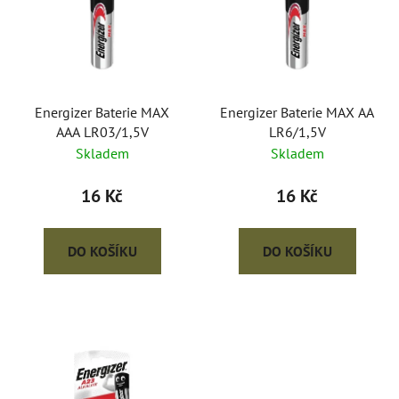
p
o
i
d
s
u
p
k
r
t
o
Energizer Baterie MAX
Energizer Baterie MAX AA
ů
AAA LR03/1,5V
LR6/1,5V
d
Skladem
Skladem
u
k
16 Kč
16 Kč
t
ů
DO KOŠÍKU
DO KOŠÍKU