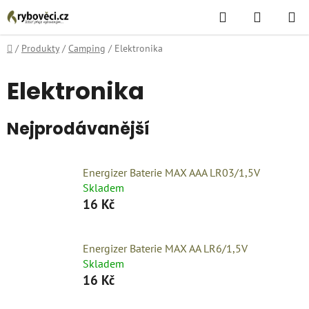
Přejít
Hledat
NÁKUPN
na
KOŠÍK
obsah
Domů
/
Produkty
/
Camping
/
Elektronika
Elektronika
Nejprodávanější
Energizer Baterie MAX AAA LR03/1,5V
Skladem
16 Kč
Energizer Baterie MAX AA LR6/1,5V
Skladem
16 Kč