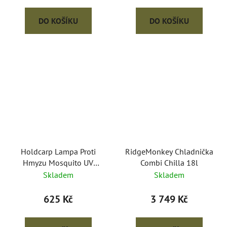
DO KOŠÍKU
DO KOŠÍKU
Holdcarp Lampa Proti
RidgeMonkey Chladnička
Hmyzu Mosquito UV
Combi Chilla 18l
Lamp
Skladem
Skladem
625 Kč
3 749 Kč