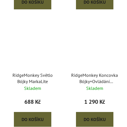
DO KOŠÍKU
DO KOŠÍKU
RidgeMonkey Světlo
RidgeMonkey Koncovka
Bójky MarkaLite
Bójky+Ovládání
MarkaLite Kit
Skladem
Skladem
688 Kč
1 290 Kč
DO KOŠÍKU
DO KOŠÍKU