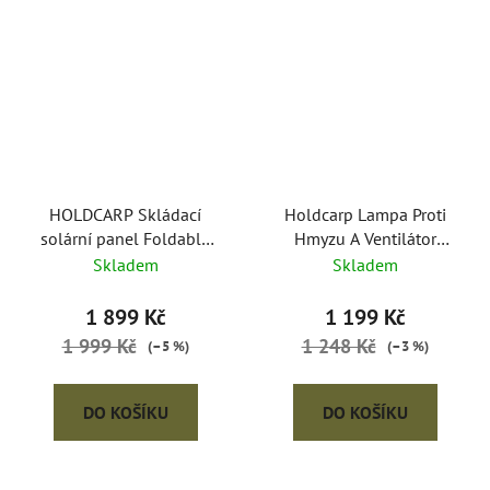
HOLDCARP Skládací
Holdcarp Lampa Proti
solární panel Foldable
Hmyzu A Ventilátor
Solar System 20W
Mosquito Air UV Lamp
Skladem
Skladem
1 899 Kč
1 199 Kč
1 999 Kč
1 248 Kč
(–5 %)
(–3 %)
DO KOŠÍKU
DO KOŠÍKU