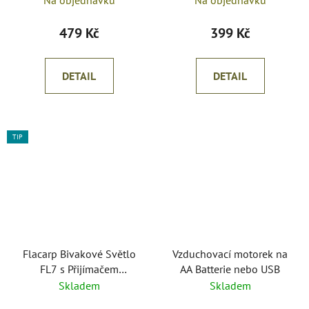
Na objednávku
Na objednávku
479 Kč
399 Kč
DETAIL
DETAIL
TIP
Flacarp Bivakové Světlo
Vzduchovací motorek na
FL7 s Přijímačem
AA Batterie nebo USB
Voděodolné USB-C
Skladem
Skladem