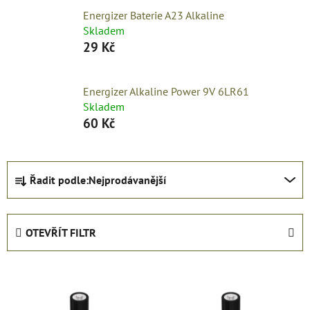
Energizer Baterie A23 Alkaline
Skladem
29 Kč
Energizer Alkaline Power 9V 6LR61
Skladem
60 Kč
Ř
Řadit podle:
Nejprodávanější
a
z
e
OTEVŘÍT FILTR
n
í
V
p
ý
r