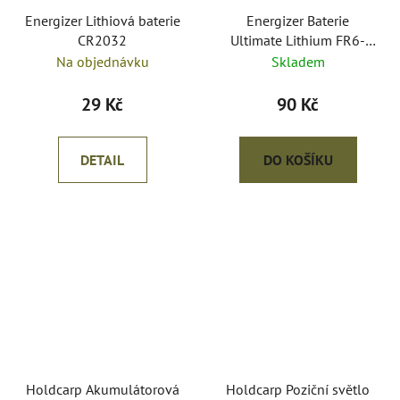
Energizer Lithiová baterie
Energizer Baterie
CR2032
Ultimate Lithium FR6-
AA/1,5V
Na objednávku
Skladem
29 Kč
90 Kč
DETAIL
DO KOŠÍKU
Holdcarp Akumulátorová
Holdcarp Poziční světlo