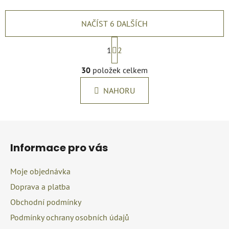
NAČÍST 6 DALŠÍCH
S
t
1
2
r
O
á
30
položek celkem
v
n
l
k
NAHORU
á
o
d
v
a
á
Z
c
n
á
í
í
Informace pro vás
p
p
r
a
Moje objednávka
v
t
k
Doprava a platba
í
y
Obchodní podmínky
v
Podmínky ochrany osobních údajů
ý