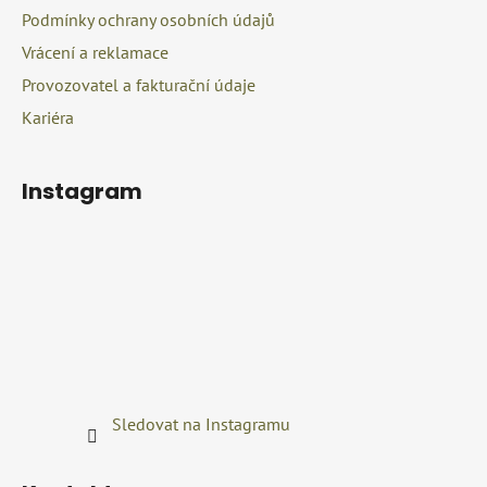
Podmínky ochrany osobních údajů
ý
p
Vrácení a reklamace
i
Provozovatel a fakturační údaje
s
u
Kariéra
Instagram
Sledovat na Instagramu