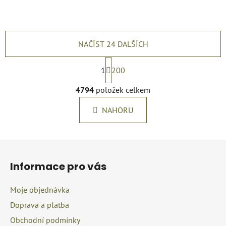
NAČÍST 24 DALŠÍCH
S
t
1
200
r
O
á
4794
položek celkem
v
n
l
k
NAHORU
á
o
d
v
a
á
Z
c
n
á
í
í
Informace pro vás
p
p
r
a
Moje objednávka
v
t
k
Doprava a platba
í
y
Obchodní podmínky
v