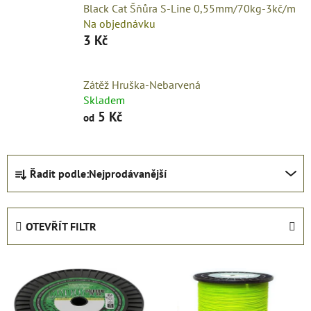
Black Cat Šňůra S-Line 0,55mm/70kg-3kč/m
Na objednávku
3 Kč
Zátěž Hruška-Nebarvená
Skladem
5 Kč
od
Ř
Řadit podle:
Nejprodávanější
a
z
e
OTEVŘÍT FILTR
n
í
V
p
ý
r
p
o