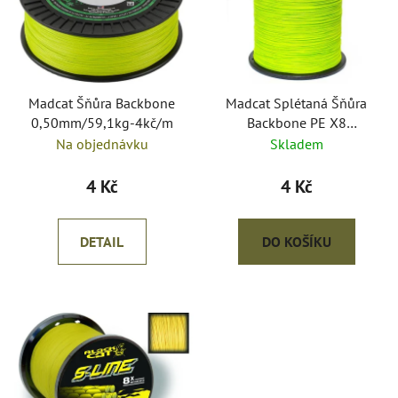
i
d
s
u
p
k
r
t
o
Madcat Šňůra Backbone
Madcat Splétaná Šňůra
ů
0,50mm/59,1kg-4kč/m
Backbone PE X8
d
Chartreuse 0,60mm/84,1
Na objednávku
Skladem
u
kg/1m
k
4 Kč
4 Kč
t
ů
DETAIL
DO KOŠÍKU