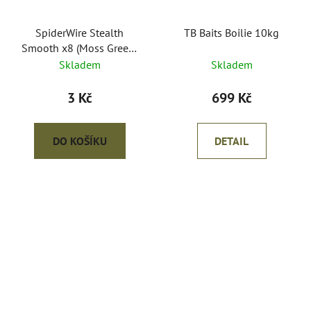
SpiderWire Stealth
TB Baits Boilie 10kg
Smooth x8 (Moss Green)
0,39mm/46.3kg-3kč/m
Skladem
Skladem
3 Kč
699 Kč
DO KOŠÍKU
DETAIL