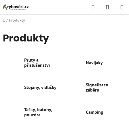
Přejít
Hledat
NÁKUPN
na
KOŠÍK
obsah
Domů
/
Produkty
Produkty
Pruty a
Navijáky
příslušenství
Signalizace
Stojany, vidličky
záběru
Tašky, batohy,
Camping
pouzdra