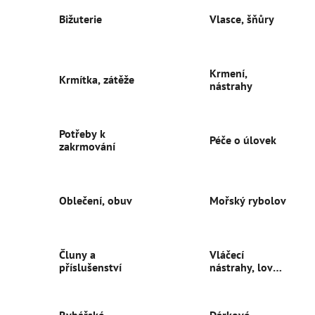
Bižuterie
Vlasce, šňůry
Krmení,
Krmítka, zátěže
nástrahy
Potřeby k
Péče o úlovek
zakrmování
Oblečení, obuv
Mořský rybolov
Čluny a
Vláčecí
příslušenství
nástrahy, lov
dravců
Rybářské
Dárkové