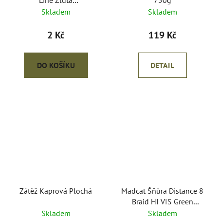
Line Žlutá
750g
0,60mm/59kg-2kč/m
Skladem
Skladem
2 Kč
119 Kč
DO KOŠÍKU
DETAIL
Zátěž Kaprová Plochá
Madcat Šňůra Distance 8
Braid HI VIS Green
0,60mm/61kg-2,5kč/m
Skladem
Skladem