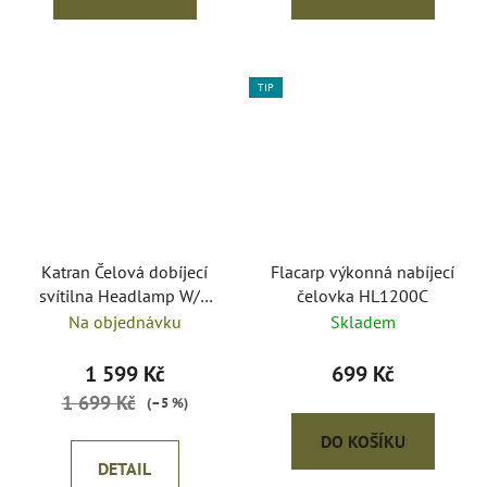
TIP
Katran Čelová dobíjecí
Flacarp výkonná nabíjecí
svítilna Headlamp W/B
čelovka HL1200C
460 PRO modrá a bílá
Na objednávku
Skladem
LED + box + náhradní
baterie zdarma NEW
1 599 Kč
699 Kč
1 699 Kč
(–5 %)
DO KOŠÍKU
DETAIL