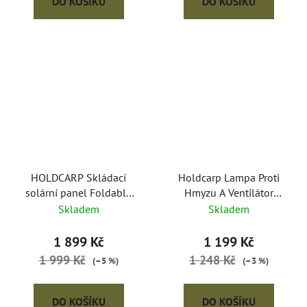
DO KOŠÍKU
DO KOŠÍKU
HOLDCARP Skládací
Holdcarp Lampa Proti
solární panel Foldable
Hmyzu A Ventilátor
Solar System 20W
Mosquito Air UV Lamp
Skladem
Skladem
1 899 Kč
1 199 Kč
1 999 Kč
1 248 Kč
(–5 %)
(–3 %)
DO KOŠÍKU
DO KOŠÍKU