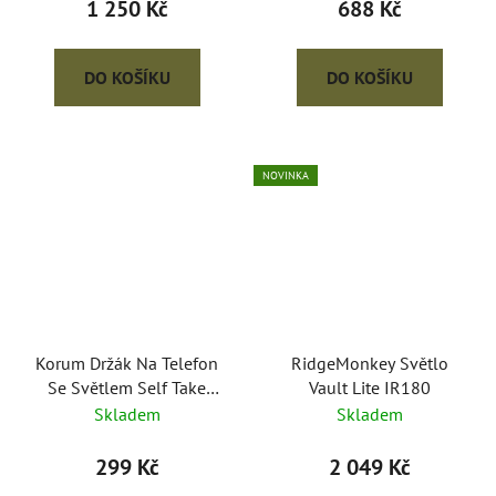
1 250 Kč
688 Kč
DO KOŠÍKU
DO KOŠÍKU
NOVINKA
Korum Držák Na Telefon
RidgeMonkey Světlo
Se Světlem Self Take
Vault Lite IR180
Station
Skladem
Skladem
299 Kč
2 049 Kč