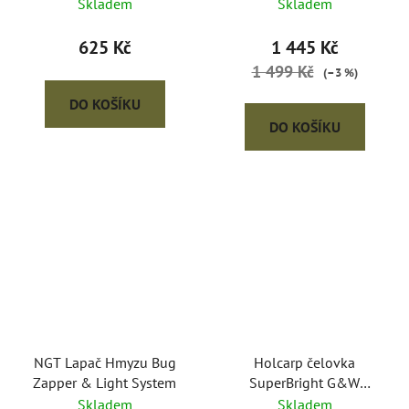
Lamp
Headlamp
Skladem
Skladem
625 Kč
1 445 Kč
1 499 Kč
(–3 %)
DO KOŠÍKU
DO KOŠÍKU
NGT Lapač Hmyzu Bug
Holcarp čelovka
Zapper & Light System
SuperBright G&W
Headlamp
Skladem
Skladem