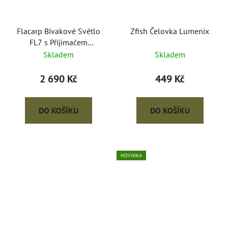
Flacarp Bivakové Světlo
Zfish Čelovka Lumenix
FL7 s Přijímačem
Voděodolné USB-C
Skladem
Skladem
2 690 Kč
449 Kč
DO KOŠÍKU
DO KOŠÍKU
NOVINKA