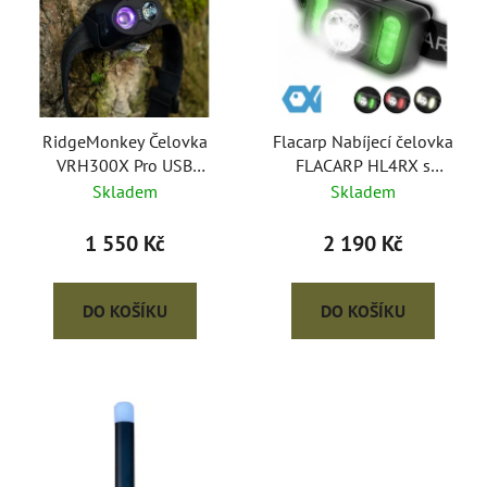
p
o
i
d
s
u
p
k
r
t
o
RidgeMonkey Čelovka
Flacarp Nabíjecí čelovka
ů
VRH300X Pro USB
FLACARP HL4RX s
d
Rechargeable Headtorch
příposlechem
Skladem
Skladem
u
k
1 550 Kč
2 190 Kč
t
ů
DO KOŠÍKU
DO KOŠÍKU