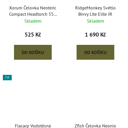
Korum Čelovka Neoteric
RidgeMonkey Světlo
Compact Headtorch 550
Bivvy Lite Elite IR
Lumen
Skladem
Skladem
525 Kč
1 690 Kč
DO KOŠÍKU
DO KOŠÍKU
TIP
Flacarp Vodotěsná
Zfish Čelovka Neonix