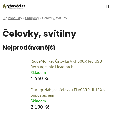
Přejít
Hledat
NÁKUPN
na
KOŠÍK
obsah
Domů
/
Produkty
/
Camping
/
Čelovky, svítilny
Čelovky, svítilny
Nejprodávanější
RidgeMonkey Čelovka VRH300X Pro USB
Rechargeable Headtorch
Skladem
1 550 Kč
Flacarp Nabíjecí čelovka FLACARP HL4RX s
příposlechem
Skladem
2 190 Kč