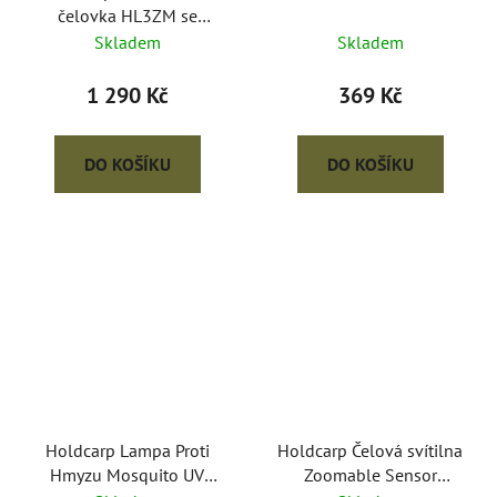
čelovka HL3ZM se
zoomem
Skladem
Skladem
1 290 Kč
369 Kč
DO KOŠÍKU
DO KOŠÍKU
Holdcarp Lampa Proti
Holdcarp Čelová svítilna
Hmyzu Mosquito UV
Zoomable Sensor