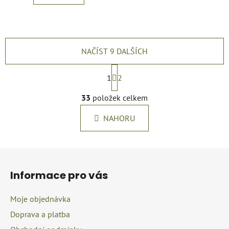
NAČÍST 9 DALŠÍCH
S
t
1
2
r
O
á
33
položek celkem
v
n
l
k
NAHORU
á
o
d
v
a
á
Z
c
n
á
í
í
Informace pro vás
p
p
r
a
Moje objednávka
v
t
k
Doprava a platba
í
y