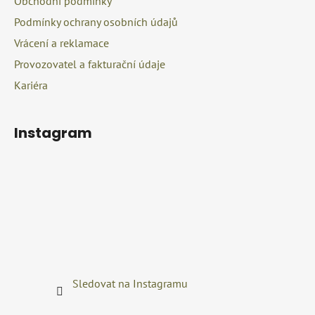
Obchodní podmínky
v
Podmínky ochrany osobních údajů
ý
p
Vrácení a reklamace
i
Provozovatel a fakturační údaje
s
u
Kariéra
Instagram
Sledovat na Instagramu