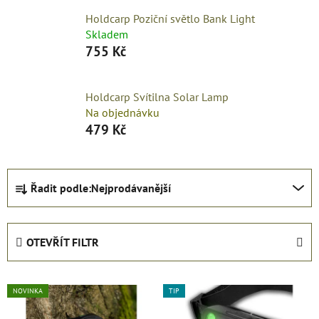
Holdcarp Poziční světlo Bank Light
Skladem
755 Kč
Holdcarp Svítilna Solar Lamp
Na objednávku
479 Kč
Ř
Řadit podle:
Nejprodávanější
a
z
e
OTEVŘÍT FILTR
n
í
V
p
NOVINKA
TIP
ý
r