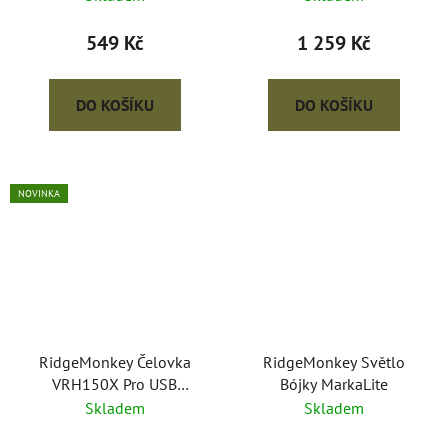
549 Kč
1 259 Kč
DO KOŠÍKU
DO KOŠÍKU
NOVINKA
RidgeMonkey Čelovka
RidgeMonkey Světlo
VRH150X Pro USB
Bójky MarkaLite
Rechargeable Headtorch
Skladem
Skladem