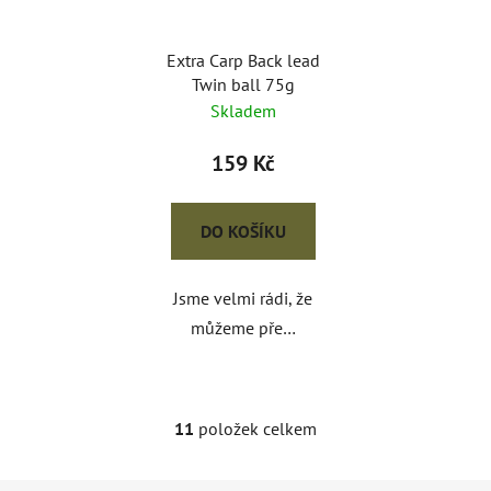
Extra Carp Back lead
Twin ball 75g
Skladem
159 Kč
DO KOŠÍKU
Jsme velmi rádi, že
můžeme pře…
11
položek celkem
O
v
l