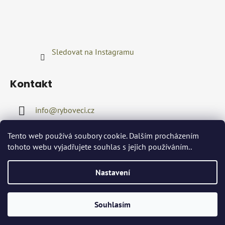
Sledovat na Instagramu
Kontakt
info
@
ryboveci.cz
+420722416689
Tento web používá soubory cookie. Dalším procházením
tohoto webu vyjadřujete souhlas s jejich používáním..
Nastavení
Souhlasím
Vytvořil Shoptet
Copyright 2026
ryboveci.cz
. Všechna práva vyhrazena.