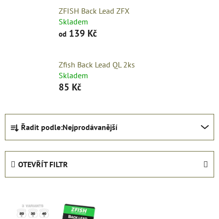
ZFISH Back Lead ZFX
Skladem
139 Kč
od
Zfish Back Lead QL 2ks
Skladem
85 Kč
Ř
Řadit podle:
Nejprodávanější
a
z
e
OTEVŘÍT FILTR
n
í
V
p
ý
r