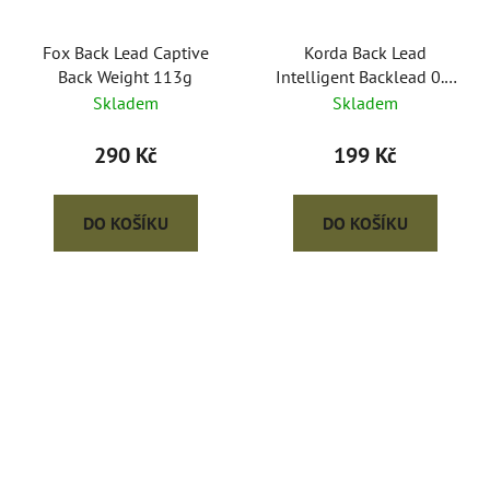
Fox Back Lead Captive
Korda Back Lead
Back Weight 113g
Intelligent Backlead 0.5
oz / 14 gr.
Skladem
Skladem
290 Kč
199 Kč
DO KOŠÍKU
DO KOŠÍKU