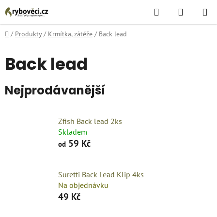
Přejít
Hledat
NÁKUPN
na
KOŠÍK
obsah
Domů
/
Produkty
/
Krmítka, zátěže
/
Back lead
Back lead
Nejprodávanější
Zfish Back lead 2ks
Skladem
59 Kč
od
Suretti Back Lead Klip 4ks
Na objednávku
49 Kč