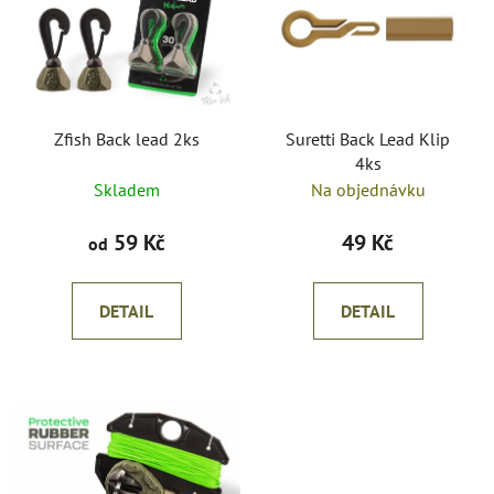
p
o
i
d
s
u
p
k
r
t
o
Zfish Back lead 2ks
Suretti Back Lead Klip
ů
4ks
d
Skladem
Na objednávku
u
k
59 Kč
49 Kč
od
t
ů
DETAIL
DETAIL