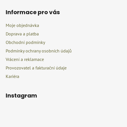
Z
á
á
d
Informace pro vás
p
a
a
c
Moje objednávka
t
í
Doprava a platba
í
p
r
Obchodní podmínky
v
Podmínky ochrany osobních údajů
k
Vrácení a reklamace
y
v
Provozovatel a fakturační údaje
ý
Kariéra
p
i
s
Instagram
u