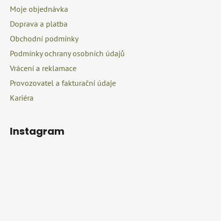
r
a
Moje objednávka
v
t
k
Doprava a platba
í
y
Obchodní podmínky
v
Podmínky ochrany osobních údajů
ý
p
Vrácení a reklamace
i
Provozovatel a fakturační údaje
s
u
Kariéra
Instagram