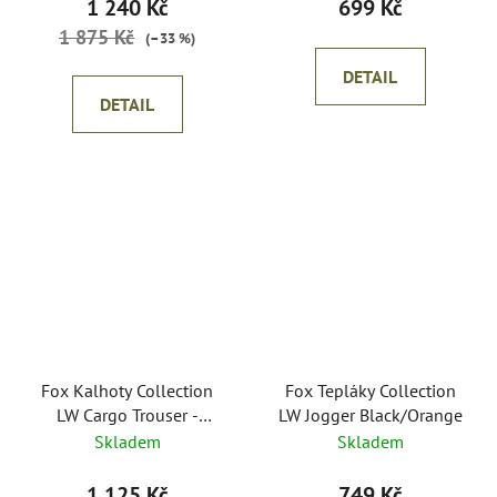
1 240 Kč
699 Kč
1 875 Kč
(–33 %)
DETAIL
DETAIL
Fox Kalhoty Collection
Fox Tepláky Collection
LW Cargo Trouser -
LW Jogger Black/Orange
Green/Black
Skladem
Skladem
1 125 Kč
749 Kč