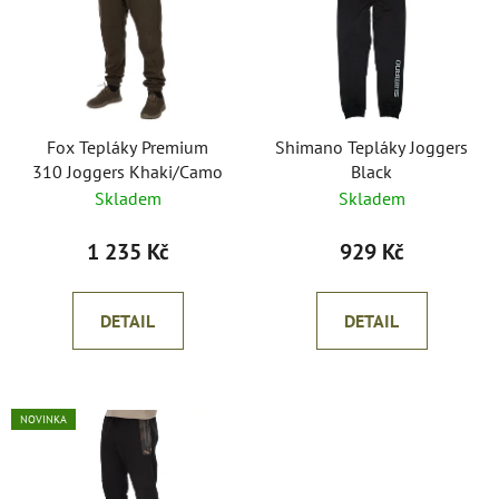
p
o
i
d
s
u
p
k
r
t
o
Fox Tepláky Premium
Shimano Tepláky Joggers
ů
310 Joggers Khaki/Camo
Black
d
Skladem
Skladem
u
k
1 235 Kč
929 Kč
t
ů
DETAIL
DETAIL
NOVINKA