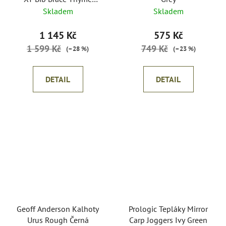
Green
Skladem
Skladem
1 145 Kč
575 Kč
1 599 Kč
749 Kč
(–28 %)
(–23 %)
DETAIL
DETAIL
Geoff Anderson Kalhoty
Prologic Tepláky Mirror
Urus Rough Černá
Carp Joggers Ivy Green