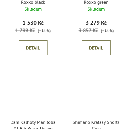
Roxxo black
Roxxo green
Skladem
Skladem
1 530 Kč
3 279 Kč
1 799 Kč
3 857 Kč
(–14 %)
(–14 %)
DETAIL
DETAIL
Dam Kalhoty Manitoba
Shimano Kraťasy Shorts
XT Bib Brace Thyme
Grey