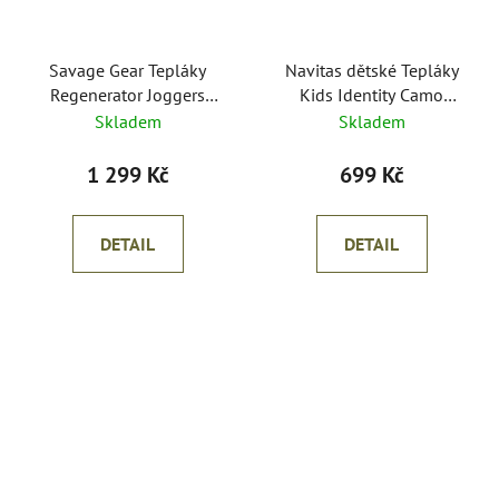
Savage Gear Tepláky
Navitas dětské Tepláky
Regenerator Joggers
Kids Identity Camo
Kombu Green
Jogger
Skladem
Skladem
1 299 Kč
699 Kč
DETAIL
DETAIL