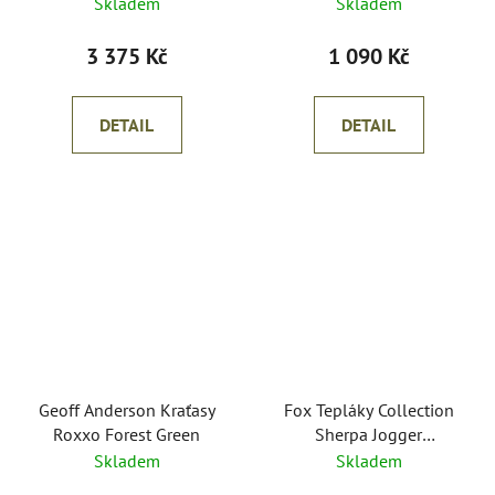
Skladem
Skladem
3 375 Kč
1 090 Kč
DETAIL
DETAIL
Geoff Anderson Kraťasy
Fox Tepláky Collection
Roxxo Forest Green
Sherpa Jogger
Green/Black
Skladem
Skladem