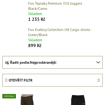
Fox Tepláky Premium 310 Joggers
Black/Camo
Skladem
1 235 Kč
Fox Kraťasy Collection LW Cargo shorts -
Green/Black
Skladem
899 Kč
Ř
Řadit podle:
Nejprodávanější
a
z
e
OTEVŘÍT FILTR
n
í
V
p
NOVINKA
ý
r