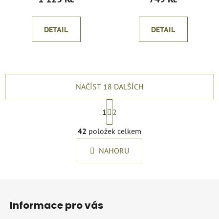
DETAIL
DETAIL
NAČÍST 18 DALŠÍCH
S
t
1
2
r
O
á
42
položek celkem
v
n
l
k
NAHORU
á
o
d
v
a
á
Z
c
n
á
í
í
Informace pro vás
p
p