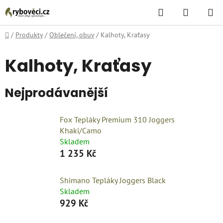
Přejít
Hledat
NÁKUPN
na
KOŠÍK
obsah
Domů
/
Produkty
/
Oblečení, obuv
/
Kalhoty, Kraťasy
Kalhoty, Kraťasy
Nejprodávanější
Fox Tepláky Premium 310 Joggers
Khaki/Camo
Skladem
1 235 Kč
Shimano Tepláky Joggers Black
Skladem
929 Kč