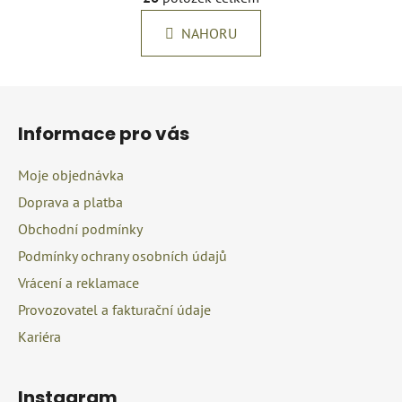
v
n
l
k
NAHORU
á
o
d
v
a
á
Z
c
n
á
í
í
Informace pro vás
p
p
r
a
Moje objednávka
v
t
k
Doprava a platba
í
y
Obchodní podmínky
v
Podmínky ochrany osobních údajů
ý
p
Vrácení a reklamace
i
Provozovatel a fakturační údaje
s
u
Kariéra
Instagram