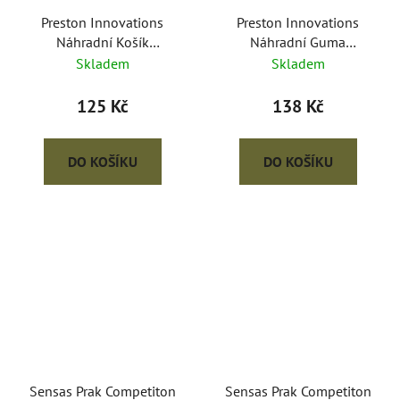
Preston Innovations
Preston Innovations
Náhradní Košík
Náhradní Guma
Groundbait Catapult
Groundbait Catapult
Skladem
Skladem
Pouch
Pouch
125 Kč
138 Kč
DO KOŠÍKU
DO KOŠÍKU
Sensas Prak Competiton
Sensas Prak Competiton