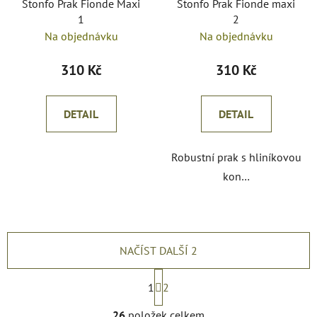
Stonfo Prak Fionde Maxi
Stonfo Prak Fionde maxi
1
2
Na objednávku
Na objednávku
310 Kč
310 Kč
DETAIL
DETAIL
Robustní prak s hliníkovou
kon…
NAČÍST DALŠÍ 2
S
t
1
2
r
O
á
26
položek celkem