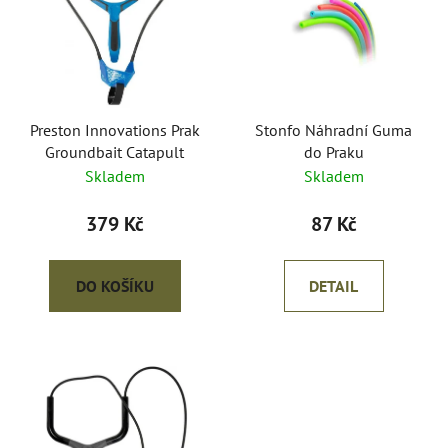
p
o
i
d
s
u
p
k
r
t
o
Preston Innovations Prak
Stonfo Náhradní Guma
ů
Groundbait Catapult
do Praku
d
Skladem
Skladem
u
k
379 Kč
87 Kč
t
ů
DO KOŠÍKU
DETAIL