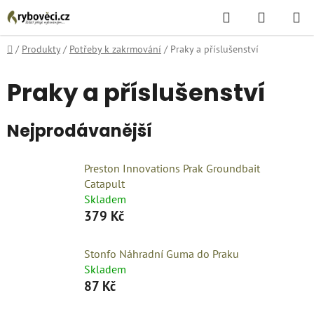
Přejít
Hledat
NÁKUPN
na
KOŠÍK
obsah
Domů
/
Produkty
/
Potřeby k zakrmování
/
Praky a příslušenství
Praky a příslušenství
Nejprodávanější
Preston Innovations Prak Groundbait
Catapult
Skladem
379 Kč
Stonfo Náhradní Guma do Praku
Skladem
87 Kč