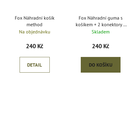
Fox Náhradní košík
Fox Náhradní guma s
method
košíkem + 2 konektory k
praku Rangemaster
Na objednávku
Skladem
Powerguard Catapult
240 Kč
240 Kč
DETAIL
DO KOŠÍKU