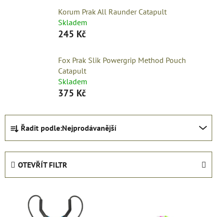
Korum Prak All Raunder Catapult
Skladem
245 Kč
Fox Prak Slik Powergrip Method Pouch
Catapult
Skladem
375 Kč
Ř
Řadit podle:
Nejprodávanější
a
z
e
OTEVŘÍT FILTR
n
í
V
p
ý
r