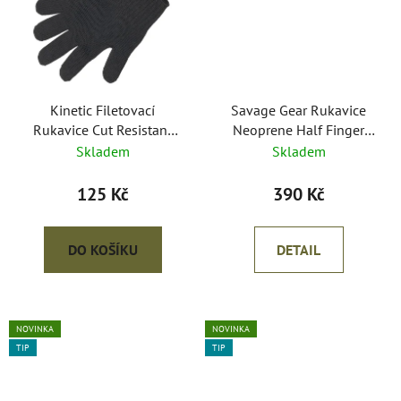
Kinetic Filetovací
Savage Gear Rukavice
Rukavice Cut Resistant
Neoprene Half Finger
Glove
Black
Skladem
Skladem
125 Kč
390 Kč
DO KOŠÍKU
DETAIL
NOVINKA
NOVINKA
TIP
TIP