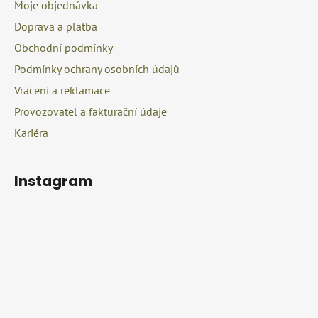
c
Moje objednávka
t
í
Doprava a platba
í
p
r
Obchodní podmínky
v
Podmínky ochrany osobních údajů
k
Vrácení a reklamace
y
v
Provozovatel a fakturační údaje
ý
Kariéra
p
i
s
Instagram
u