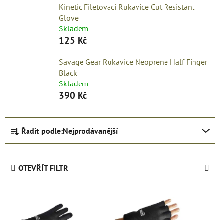
Kinetic Filetovací Rukavice Cut Resistant
Glove
Skladem
125 Kč
Savage Gear Rukavice Neoprene Half Finger
Black
Skladem
390 Kč
Ř
Řadit podle:
Nejprodávanější
a
z
e
OTEVŘÍT FILTR
n
í
V
p
ý
r