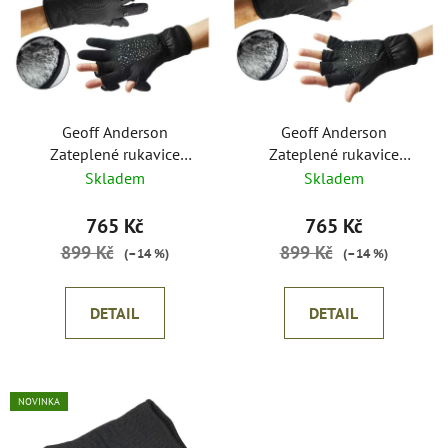
p
o
i
d
s
u
p
k
r
t
o
Geoff Anderson
Geoff Anderson
ů
Zateplené rukavice
Zateplené rukavice
d
AirBear
AirBear bez prstů
Skladem
Skladem
u
k
765 Kč
765 Kč
t
899 Kč
899 Kč
(–14 %)
(–14 %)
ů
DETAIL
DETAIL
NOVINKA