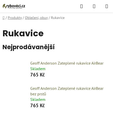
Přejít
Hledat
NÁKUPN
na
KOŠÍK
obsah
Domů
/
Produkty
/
Oblečení, obuv
/
Rukavice
Rukavice
Nejprodávanější
Geoff Anderson Zateplené rukavice AirBear
Skladem
765 Kč
Geoff Anderson Zateplené rukavice AirBear
bez prstů
Skladem
765 Kč