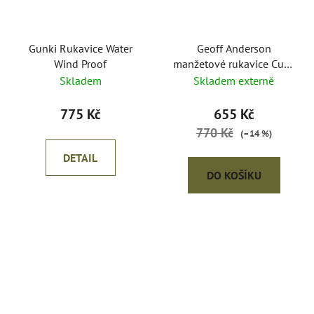
Gunki Rukavice Water
Geoff Anderson
Wind Proof
manžetové rukavice CuFF
Warmer černé
Skladem
Skladem externě
775 Kč
655 Kč
770 Kč
(–14 %)
DETAIL
DO KOŠÍKU