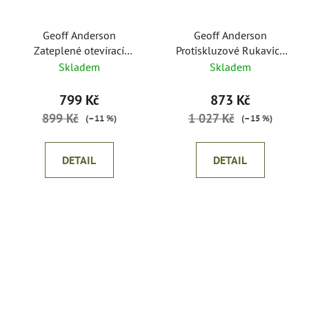
Geoff Anderson
Geoff Anderson
Zateplené otevírací
Protiskluzové Rukavice
Rukavice AirBear
Geoff Anderson AirBear
Skladem
Skladem
merino
799 Kč
873 Kč
899 Kč
1 027 Kč
(–11 %)
(–15 %)
DETAIL
DETAIL