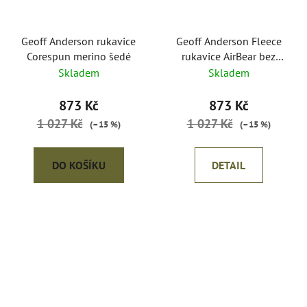
Geoff Anderson rukavice
Geoff Anderson Fleece
Corespun merino šedé
rukavice AirBear bez
prstů
Skladem
Skladem
873 Kč
873 Kč
1 027 Kč
1 027 Kč
(–15 %)
(–15 %)
DO KOŠÍKU
DETAIL