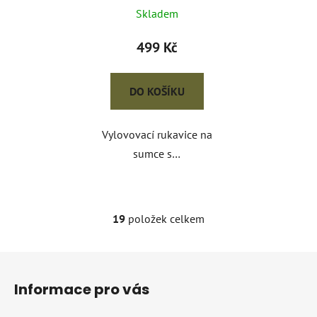
Skladem
499 Kč
DO KOŠÍKU
Vylovovací rukavice na
sumce s…
19
položek celkem
O
v
l
Z
á
á
d
Informace pro vás
p
a
a