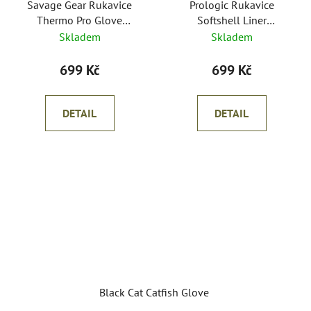
Savage Gear Rukavice
Prologic Rukavice
Thermo Pro Glove
Softshell Liner
Grey/Black
Green/Black
Skladem
Skladem
699 Kč
699 Kč
DETAIL
DETAIL
Black Cat Catfish Glove