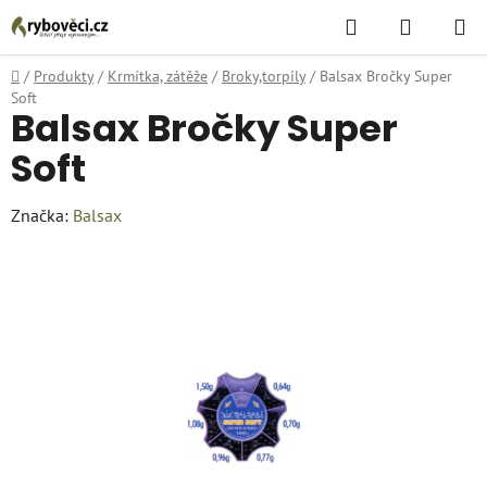
Přejít
Hledat
NÁKUPN
na
KOŠÍK
obsah
Domů
/
Produkty
/
Krmítka, zátěže
/
Broky,torpily
/
Balsax Bročky Super
Soft
Balsax Bročky Super
Soft
Značka:
Balsax