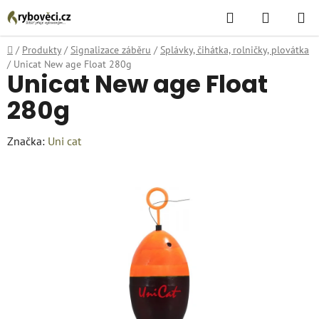
Přejít
Hledat
NÁKUPN
na
KOŠÍK
obsah
Domů
/
Produkty
/
Signalizace záběru
/
Splávky, čihátka, rolničky, plovátka
/
Unicat New age Float 280g
Unicat New age Float
280g
Značka:
Uni cat