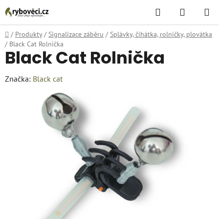
Přejít
Hledat
NÁKUPN
na
KOŠÍK
obsah
Domů
/
Produkty
/
Signalizace záběru
/
Splávky, čihátka, rolničky, plovátka
/
Black Cat Rolnička
Black Cat Rolnička
Značka:
Black cat