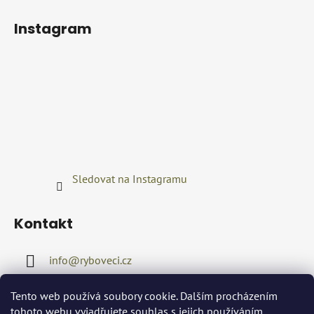
Instagram
Sledovat na Instagramu
Kontakt
info
@
ryboveci.cz
+420722416689
Tento web používá soubory cookie. Dalším procházením
tohoto webu vyjadřujete souhlas s jejich používáním..