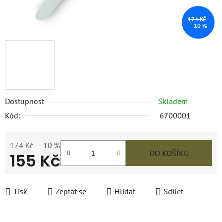
174 KČ
–10 %
Dostupnost
Skladem
Kód:
6700001
174 Kč
–10 %
DO KOŠÍKU
155 Kč
Měrná cena:
Tisk
Zeptat se
Hlídat
Sdílet