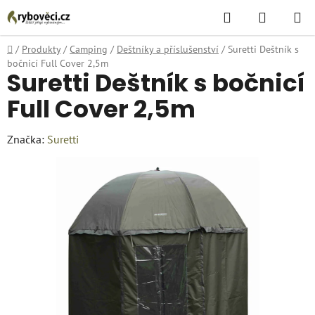
Přejít
Hledat
NÁKUPN
na
KOŠÍK
obsah
Domů
/
Produkty
/
Camping
/
Deštníky a příslušenství
/
Suretti Deštník s
bočnicí Full Cover 2,5m
Suretti Deštník s bočnicí
Full Cover 2,5m
Značka:
Suretti