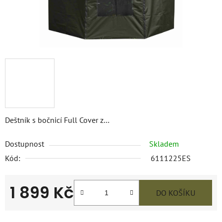
Deštník s bočnicí Full Cover z…
Dostupnost
Skladem
Kód:
6111225ES
1 899 Kč
DO KOŠÍKU
Měrná cena: