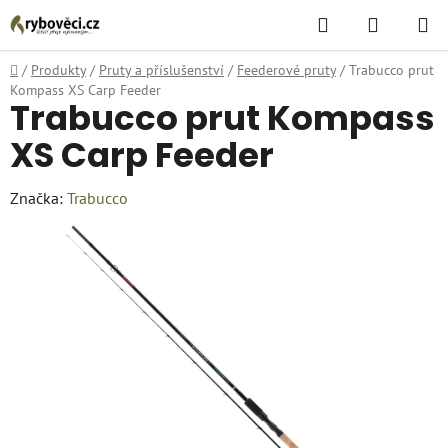
Přejít
Hledat
NÁKUPN
na
KOŠÍK
obsah
Domů
/
Produkty
/
Pruty a příslušenství
/
Feederové pruty
/
Trabucco prut
Kompass XS Carp Feeder
Trabucco prut Kompass
XS Carp Feeder
Značka:
Trabucco