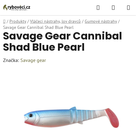
Přejít
Hledat
NÁKUPN
na
KOŠÍK
obsah
Domů
/
Produkty
/
Vláčecí nástrahy, lov dravců
/
Gumové nástrahy
/
Savage Gear Cannibal Shad Blue Pearl
Savage Gear Cannibal
Shad Blue Pearl
Značka:
Savage gear