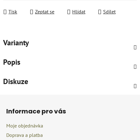
Měrná cena:
Tisk
Zeptat se
Hlídat
Sdílet
Varianty
Popis
Diskuze
Z
á
Informace pro vás
p
a
Moje objednávka
t
Doprava a platba
í