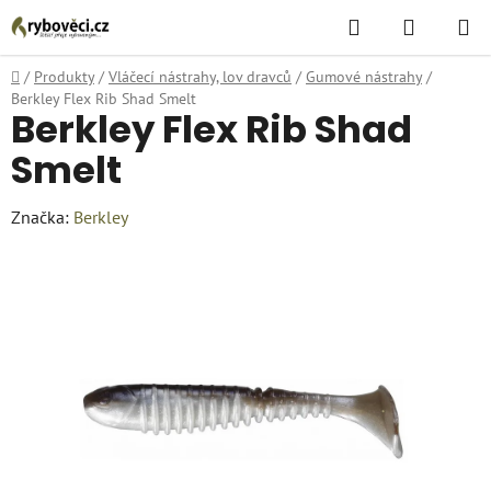
Přejít
Hledat
NÁKUPN
na
KOŠÍK
obsah
Domů
/
Produkty
/
Vláčecí nástrahy, lov dravců
/
Gumové nástrahy
/
Berkley Flex Rib Shad Smelt
Berkley Flex Rib Shad
Smelt
Značka:
Berkley