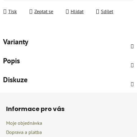
Měrná cena:
Tisk
Zeptat se
Hlídat
Sdílet
Varianty
Popis
Diskuze
Z
á
Informace pro vás
p
a
Moje objednávka
t
Doprava a platba
í