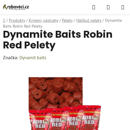
Přejít
Hledat
NÁKUPN
na
KOŠÍK
obsah
Domů
/
Produkty
/
Krmení, nástrahy
/
Pelety
/
Halibut pelety
/
Dynamite
Baits Robin Red Pelety
Dynamite Baits Robin
Red Pelety
Značka:
Dynamit baits