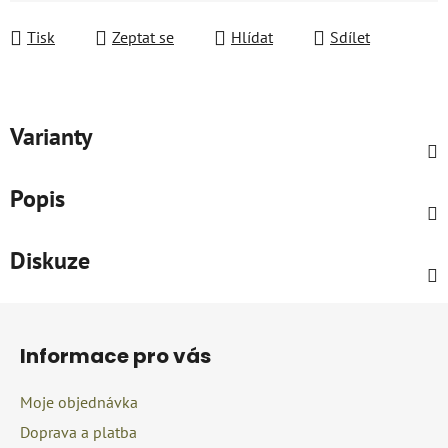
Měrná cena:
Tisk
Zeptat se
Hlídat
Sdílet
Varianty
Popis
Diskuze
Z
á
Informace pro vás
p
a
Moje objednávka
t
Doprava a platba
í