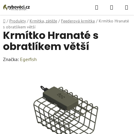
Přejít
Hledat
NÁKUPN
na
KOŠÍK
obsah
Domů
/
Produkty
/
Krmítka, zátěže
/
Feederová krmítka
/
Krmítko Hranaté
s obratlíkem větší
Krmítko Hranaté s
obratlíkem větší
Značka:
Egerfish