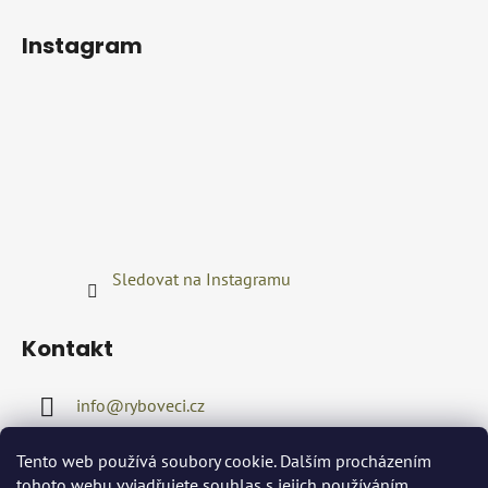
Instagram
Sledovat na Instagramu
Kontakt
info
@
ryboveci.cz
+420722416689
Tento web používá soubory cookie. Dalším procházením
tohoto webu vyjadřujete souhlas s jejich používáním..