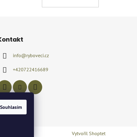
KOŠÍKU
Kontakt
info
@
ryboveci.cz
+420722416689
Souhlasím
Vytvořil Shoptet