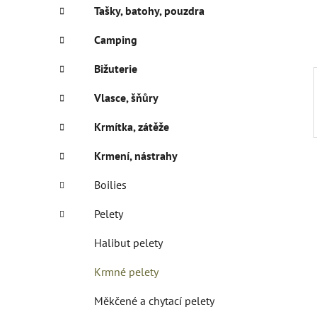
í
Tašky, batohy, pouzdra
p
a
Camping
n
Bižuterie
e
l
Vlasce, šňůry
Krmítka, zátěže
Krmení, nástrahy
Boilies
Pelety
Halibut pelety
Krmné pelety
Měkčené a chytací pelety