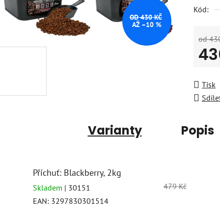
Kód:
OD 430 KČ
AŽ –10 %
od 43
43
Měrná
Tisk
Sdíle
Varianty
Popis
Příchuť: Blackberry, 2kg
479 Kč
Skladem
| 30151
EAN:
3297830301514