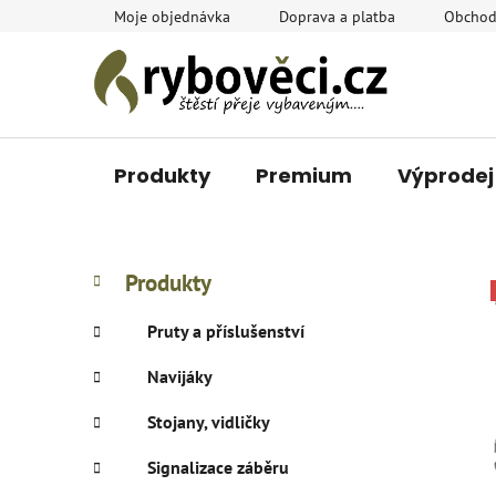
Přejít
Moje objednávka
Doprava a platba
Obchod
na
obsah
Produkty
Premium
Výprodej
P
K
Přeskočit
Produkty
a
o
kategorie
t
s
Pruty a příslušenství
e
t
g
Navijáky
r
o
a
r
Stojany, vidličky
i
n
e
n
Signalizace záběru