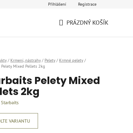
Přihlášení
Registrace
eklamace
Provozovatel a fakturační údaje
Kariéra
PRÁZDNÝ KOŠÍK
NÁKUPNÍ
KOŠÍK
ukty
/
Krmení, nástrahy
/
Pelety
/
Krmné pelety
/
s Pelety Mixed Pellets 2kg
rbaits Pelety Mixed
lets 2kg
:
Starbaits
LTE VARIANTU