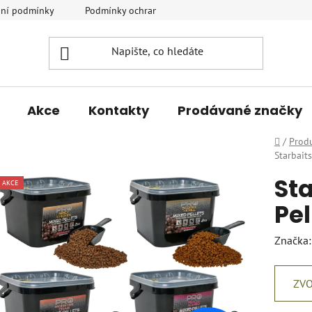
ní podmínky
Podmínky ochrany osobních údajů
Vrácení a r
Akce
Kontakty
Prodávané značky
Domů
/
Prod
Starbait
Sta
AKCE
Pel
Značka
ZVO