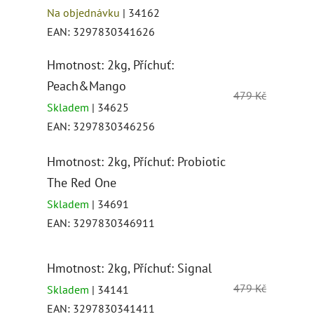
Na objednávku
| 34162
EAN:
3297830341626
Hmotnost: 2kg, Příchuť:
Peach&Mango
479 Kč
Skladem
| 34625
EAN:
3297830346256
Hmotnost: 2kg, Příchuť: Probiotic
The Red One
Skladem
| 34691
EAN:
3297830346911
Hmotnost: 2kg, Příchuť: Signal
479 Kč
Skladem
| 34141
EAN:
3297830341411