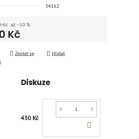
34162
0 Kč
až –10 %
0 Kč
 cena:
Zeptat se
Hlídat
t
Diskuze
430 Kč
DO
KOŠÍKU