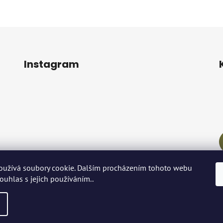
Instagram
oužívá soubory cookie. Dalším procházením tohoto webu
Sledovat na Instagramu
souhlas s jejich používáním..
ena.