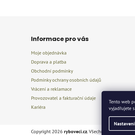
Z
á
Informace pro vás
p
a
Moje objednávka
t
Doprava a platba
í
Obchodní podmínky
Podmínky ochrany osobních údajů
Vrácení a reklamace
Provozovatel a fakturační údaje
Tento web p
Kariéra
vyjadřujete 
Nastavení
Copyright 2026
ryboveci.cz
. Všechna práva vyhraz