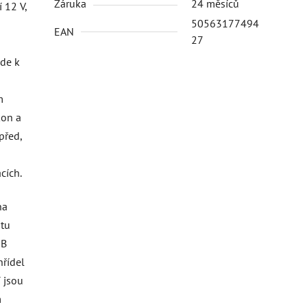
Záruka
24 měsíců
 12 V,
50563177494
EAN
27
zde k
m
kon a
před,
cích.
na
atu
SB
hřídel
 jsou
m