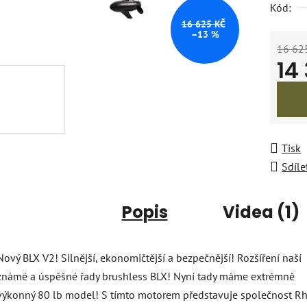
Kód:
16 625 KČ
–13 %
16 62
14
Měrná
Tisk
Sdíle
Popis
Videa (1)
Nový BLX V2! Silnější, ekonomičtější a bezpečnější! Rozšíření naší
známé a úspěšné řady brushless BLX! Nyní tady máme extrémně
výkonný 80 lb model! S tímto motorem představuje společnost Rh