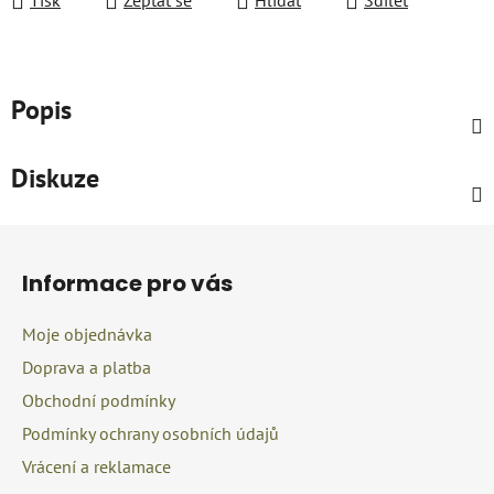
Tisk
Zeptat se
Hlídat
Sdílet
Popis
Diskuze
Z
á
Informace pro vás
p
a
Moje objednávka
t
Doprava a platba
í
Obchodní podmínky
Podmínky ochrany osobních údajů
Vrácení a reklamace