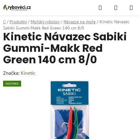
Přejít
Hledat
NÁKUPN
na
KOŠÍK
obsah
Domů
/
Produkty
/
Mořský rybolov
/
Návazce na moře
/
Kinetic Návazec
Sabiki Gummi-Makk Red Green 140 cm 8/0
Kinetic Návazec Sabiki
Gummi-Makk Red
Green 140 cm 8/0
Značka:
Kinetic
NOVINKA