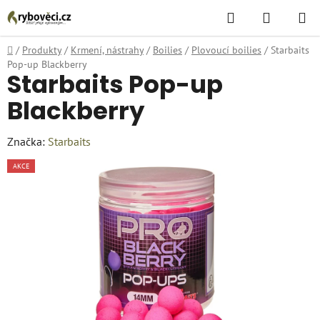
Přejít
Hledat
NÁKUPN
na
KOŠÍK
obsah
Domů
/
Produkty
/
Krmení, nástrahy
/
Boilies
/
Plovoucí boilies
/
Starbaits
Pop-up Blackberry
Starbaits Pop-up
Blackberry
Značka:
Starbaits
AKCE