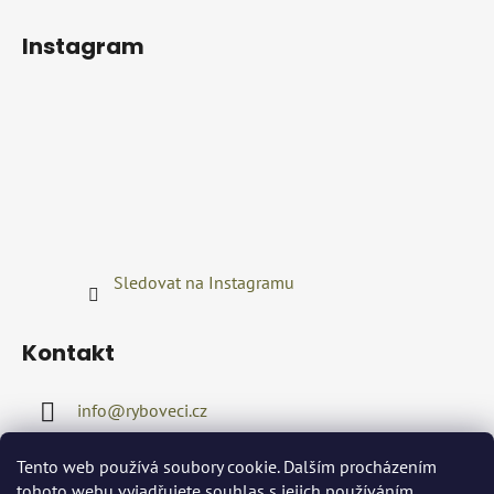
Instagram
Sledovat na Instagramu
Kontakt
info
@
ryboveci.cz
+420722416689
Tento web používá soubory cookie. Dalším procházením
tohoto webu vyjadřujete souhlas s jejich používáním..