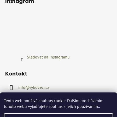
Instagram
Sledovat na Instagramu
Kontakt
info
@
ryboveci.cz
+420722416689
Tento web používá soubory cookie. Dalším procházením
tohoto webu vyjadřujete souhlas s jejich používáním..