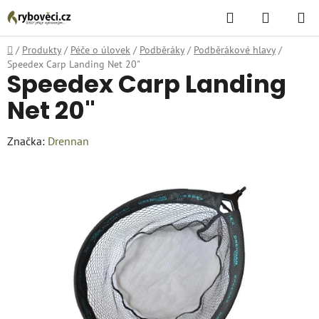
Přejít
Hledat
NÁKUPN
na
KOŠÍK
obsah
Domů
/
Produkty
/
Péče o úlovek
/
Podběráky
/
Podběrákové hlavy
/
Speedex Carp Landing Net 20"
Speedex Carp Landing
Net 20"
Značka:
Drennan