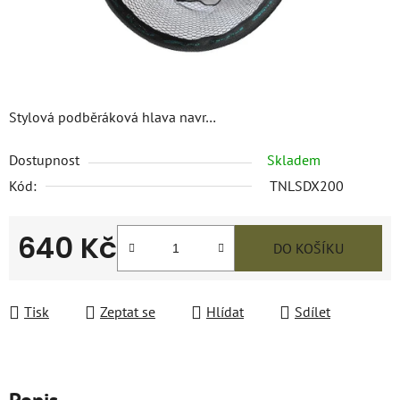
Stylová podběráková hlava navr…
Dostupnost
Skladem
Kód:
TNLSDX200
640 Kč
DO KOŠÍKU
Měrná cena:
Tisk
Zeptat se
Hlídat
Sdílet