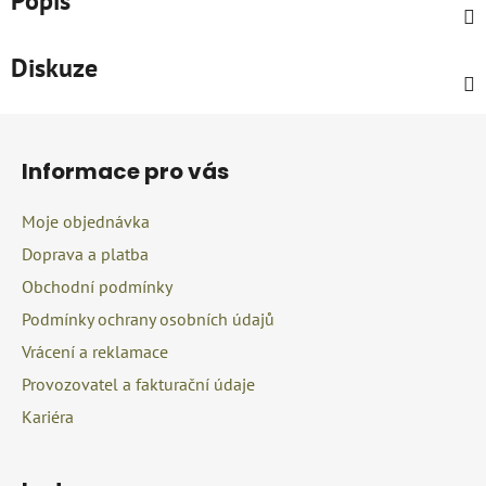
Popis
Diskuze
Z
á
Informace pro vás
p
a
Moje objednávka
t
Doprava a platba
í
Obchodní podmínky
Podmínky ochrany osobních údajů
Vrácení a reklamace
Provozovatel a fakturační údaje
Kariéra