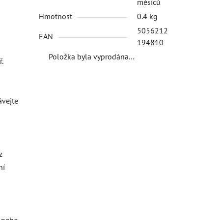
měsíců
Hmotnost
0.4 kg
5056212
EAN
194810
Položka byla vyprodána…
.
ávejte
z
ní
o nebo