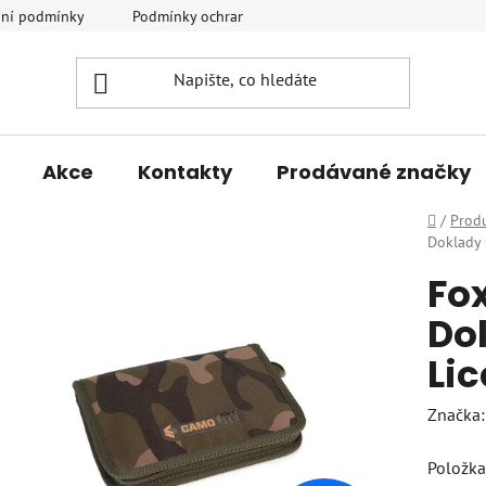
ní podmínky
Podmínky ochrany osobních údajů
Vrácení a r
Akce
Kontakty
Prodávané značky
Domů
/
Prod
Doklady 
Fo
Do
Li
Značka
Položka