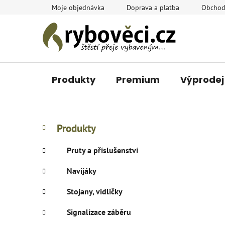
Přejít
Moje objednávka
Doprava a platba
Obchod
na
obsah
Produkty
Premium
Výprodej
P
K
Přeskočit
Produkty
a
o
kategorie
t
s
Pruty a příslušenství
e
t
g
Navijáky
r
o
a
r
Stojany, vidličky
i
n
e
n
Signalizace záběru