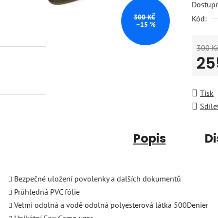
Dostup
300 KČ
Kód:
–15 %
300 K
25
Měrná
Tisk
Sdíle
Popis
Di
Bezpečné uložení povolenky a dalších dokumentů
Průhledná PVC fólie
Velmi odolná a vodě odolná polyesterová látka 500Denier
Unikátní Fox Camo vzor