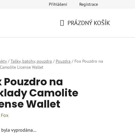
Přihlášení
Registrace
eklamace
Provozovatel a fakturační údaje
Kariéra
PRÁZDNÝ KOŠÍK
NÁKUPNÍ
KOŠÍK
ukty
/
Tašky, batohy, pouzdra
/
Pouzdra
/
Fox Pouzdro na
Camolite License Wallet
x Pouzdro na
klady Camolite
cense Wallet
:
Fox
 byla vyprodána…