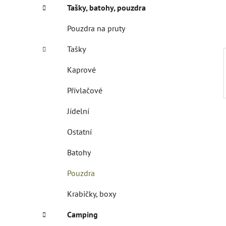
í
Tašky, batohy, pouzdra
p
a
Pouzdra na pruty
n
Tašky
e
l
Kaprové
Přívlačové
Jídelní
Ostatní
Batohy
Pouzdra
Krabičky, boxy
Camping