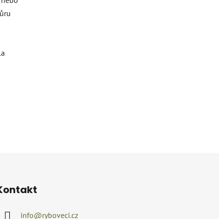
ňůru
la
Kontakt
info
@
ryboveci.cz