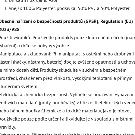
Vnější: 100% Polyester, podšívka: 50% PVC a 50% Polyester
Obecné nařízení o bezpečnosti produktů (GPSR), Regulation (EU)
2023/988
Použití výrobků: Používejte produkty pouze k určenému účelu (např
rybaření) a řiďte se pokyny výrobce.
Manipulace a skladování: Při manipulaci s ostrými nebo drobnými
částmi (háčky, nástrahy, baterie) dbejte zvýšené opatrnosti a uchov
je mimo dosah dětí. Produkty skladujte v suchém a bezpečném
prostředí, chráněném před vlhkostí, vysokými teplotami a přímým
slunečním světlem.
Elektrická a chemická bezpečnost: Vyhněte se používání vybavení 
vodivých materiálů (pruty, podběráky) v blízkosti elektrických vede
nebo během bouřky. Chemické a toxické materiály, jako je olovo,
používejte pouze podle určení a likvidujte je v souladu s místními
pravidly.
Ochrana zdraví: Při manipulaci s výrobky, jako jsou nástrahy, olov