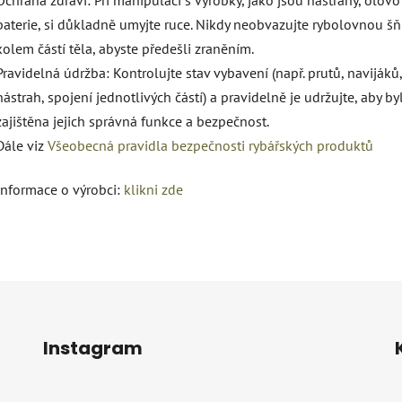
baterie, si důkladně umyjte ruce. Nikdy neobvazujte rybolovnou š
kolem částí těla, abyste předešli zraněním.
Pravidelná údržba: Kontrolujte stav vybavení (např. prutů, navijáků,
nástrah, spojení jednotlivých částí) a pravidelně je udržujte, aby by
zajištěna jejich správná funkce a bezpečnost.
Dále viz
Všeobecná pravidla bezpečnosti rybářských produktů
Informace o výrobci:
klikni zde
Instagram