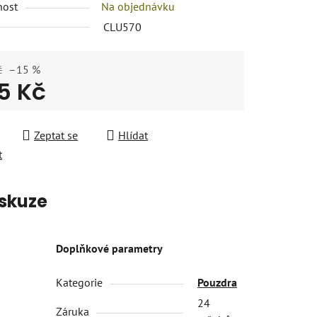
nost
Na objednávku
CLU570
č
–15 %
5 Kč
 cena:
Zeptat se
Hlídat
t
skuze
Doplňkové parametry
Kategorie
Pouzdra
24
Záruka