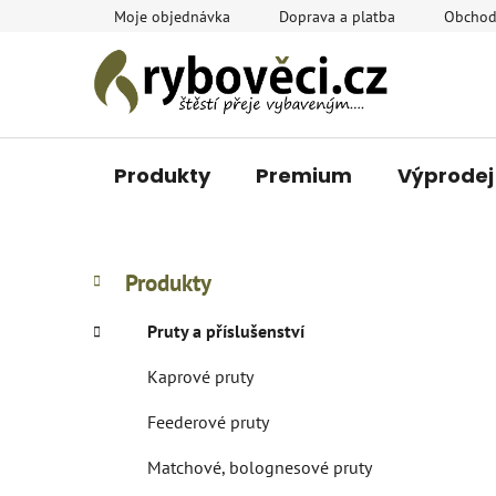
Přejít
Moje objednávka
Doprava a platba
Obchod
na
obsah
Produkty
Premium
Výprodej
P
K
Přeskočit
Produkty
a
o
kategorie
t
s
Pruty a příslušenství
e
t
g
Kaprové pruty
r
o
a
r
Feederové pruty
i
n
e
n
Matchové, bolognesové pruty