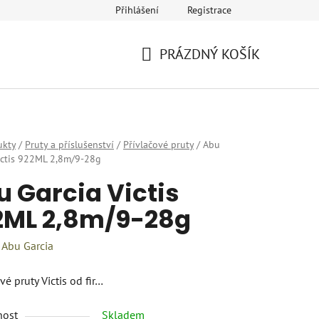
Přihlášení
Registrace
eklamace
Provozovatel a fakturační údaje
Kariéra
PRÁZDNÝ KOŠÍK
NÁKUPNÍ
KOŠÍK
ukty
/
Pruty a příslušenství
/
Přívlačové pruty
/
Abu
ictis 922ML 2,8m/9-28g
 Garcia Victis
2ML 2,8m/9-28g
:
Abu Garcia
vé pruty Victis od fir…
nost
Skladem