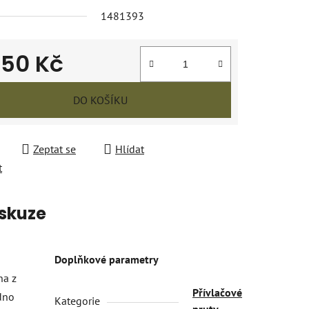
1481393
250 Kč
 cena:
DO KOŠÍKU
Zeptat se
Hlídat
t
skuze
Doplňkové parametry
na z
Přívlačové
adno
Kategorie
pruty