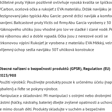
držitelné pruty. Výkon pozitivně ovlivňuje vysoká kvalita se špičko
VCarbon, ocelová očka a rukojeť z EVA materiálu. Držák navijáku je
dezignovaný jako typická Abu Garcie: pevně držící naviják a komfo
navíjení. Baitcastové pruty Victis od firmy Abu Garcia vyrobeny z 30
vláknopvého uhlíku jsou vhodné pro lov ve sladké i slané vodě. P
má výbornou akci a dobře vypadá. Očka jsou z nerezové oceli se
zirkonovou výplní Rukojeť je vyrobena z materiálu EVA Měkký, vel
příjemný úchop sedla navijáku 30T uhlíková konstrukce
Obecné nařízení o bezpečnosti produktů (GPSR), Regulation (EU)
2023/988
Použití výrobků: Používejte produkty pouze k určenému účelu (např
rybaření) a řiďte se pokyny výrobce.
Manipulace a skladování: Při manipulaci s ostrými nebo drobnými
částmi (háčky, nástrahy, baterie) dbejte zvýšené opatrnosti a uchov
je mimo dosah dětí. Produkty skladujte v suchém a bezpečném