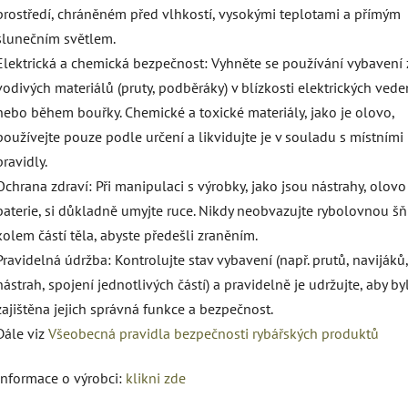
prostředí, chráněném před vlhkostí, vysokými teplotami a přímým
slunečním světlem.
Elektrická a chemická bezpečnost: Vyhněte se používání vybavení 
vodivých materiálů (pruty, podběráky) v blízkosti elektrických vede
nebo během bouřky. Chemické a toxické materiály, jako je olovo,
používejte pouze podle určení a likvidujte je v souladu s místními
pravidly.
Ochrana zdraví: Při manipulaci s výrobky, jako jsou nástrahy, olov
baterie, si důkladně umyjte ruce. Nikdy neobvazujte rybolovnou š
kolem částí těla, abyste předešli zraněním.
Pravidelná údržba: Kontrolujte stav vybavení (např. prutů, navijáků,
nástrah, spojení jednotlivých částí) a pravidelně je udržujte, aby by
zajištěna jejich správná funkce a bezpečnost.
Dále viz
Všeobecná pravidla bezpečnosti rybářských produktů
Informace o výrobci:
klikni zde