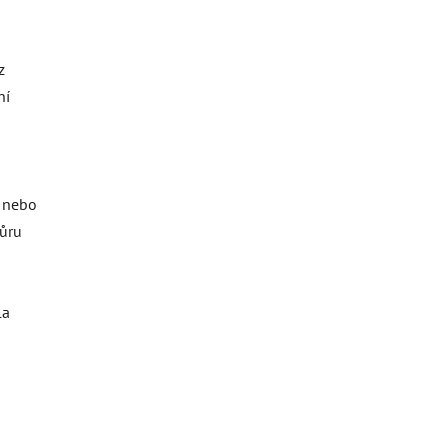
z
ní
o nebo
ňůru
la