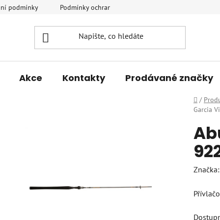
ní podmínky
Podmínky ochrany osobních údajů
Vrácení a r
Akce
Kontakty
Prodávané značky
Domů
/
Prod
Garcia V
Abu
92
Značka
Přívlačo
Dostup