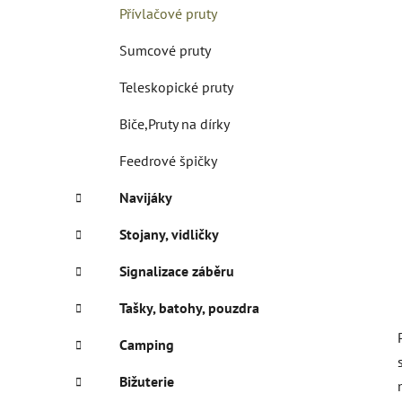
í
Přívlačové pruty
p
a
Sumcové pruty
n
Teleskopické pruty
e
l
Biče,Pruty na dírky
Feedrové špičky
Navijáky
Stojany, vidličky
Signalizace záběru
Tašky, batohy, pouzdra
Camping
Bižuterie