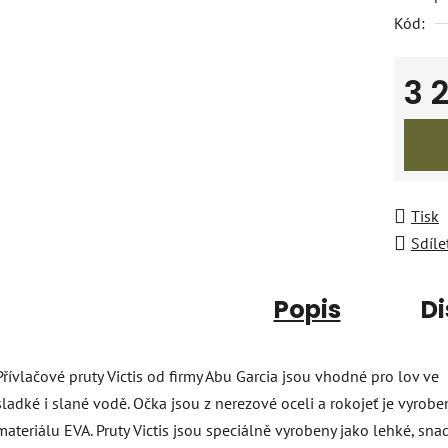
Kód:
3 
Měrná
Tisk
Sdíle
Popis
Di
Přívlačové pruty Victis od firmy Abu Garcia jsou vhodné pro lov ve
sladké i slané vodě. Očka jsou z nerezové oceli a rokojeť je vyrobe
materiálu EVA. Pruty Victis jsou speciálně vyrobeny jako lehké, sn