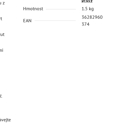
u z
Hmotnost
1.5 kg
36282960
rt
EAN
374
rut
mi
.
ávejte