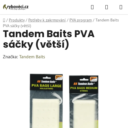
Přejít
Hledat
NÁKUPN
na
KOŠÍK
obsah
Domů
/
Produkty
/
Potřeby k zakrmování
/
PVA program
/
Tandem Baits
PVA sáčky (větší)
Tandem Baits PVA
sáčky (větší)
Značka:
Tandem Baits