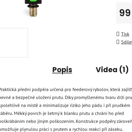
99
Měrná
Tisk
Sdíle
Popis
Videa (1)
Praktická přední podpěra určená pro feederový rybolov, která zajišť
pevné a bezpečné uložení prutu. Díky promyšlenému tvaru drží pru
spolehlivě na místě a minimalizuje riziko jeho pádu i při prudkém
záběru. Měkký povrch je šetrný k blanku prutu a chrání ho před
poškrábáním nebo jiným poškozením. Konstrukce podpěry zárove
umožňuje plynulou práci s prutem a rychlou reakci při záseku.