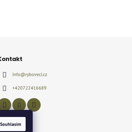
Kontakt
info
@
ryboveci.cz
+420722416689
Souhlasím