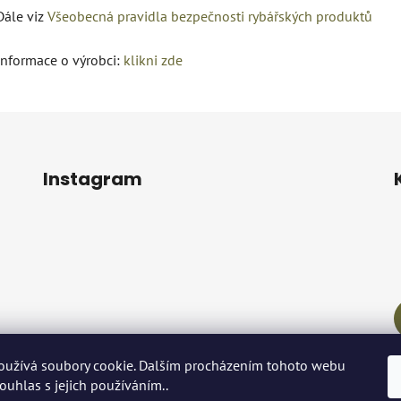
Dále viz
Všeobecná pravidla bezpečnosti rybářských produktů
Informace o výrobci:
klikni zde
Instagram
oužívá soubory cookie. Dalším procházením tohoto webu
Sledovat na Instagramu
souhlas s jejich používáním..