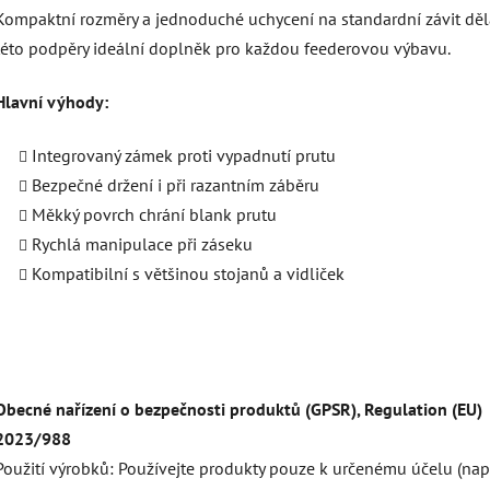
Kompaktní rozměry a jednoduché uchycení na standardní závit děla
této podpěry ideální doplněk pro každou feederovou výbavu.
Hlavní výhody:
Integrovaný zámek proti vypadnutí prutu
Bezpečné držení i při razantním záběru
Měkký povrch chrání blank prutu
Rychlá manipulace při záseku
Kompatibilní s většinou stojanů a vidliček
Obecné nařízení o bezpečnosti produktů (GPSR), Regulation (EU)
2023/988
Použití výrobků: Používejte produkty pouze k určenému účelu (např