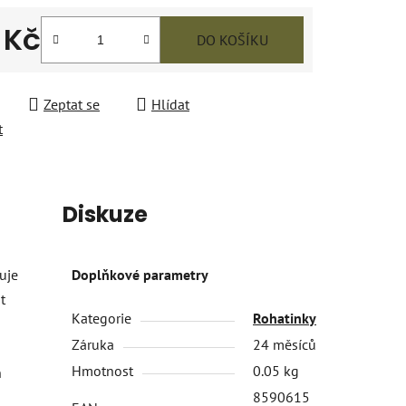
 Kč
DO KOŠÍKU
 cena:
Zeptat se
Hlídat
t
Diskuze
uje
Doplňkové parametry
t
Kategorie
Rohatinky
Záruka
24 měsíců
Hmotnost
0.05 kg
ň
8590615