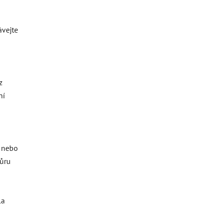
ávejte
z
ní
o nebo
ňůru
la