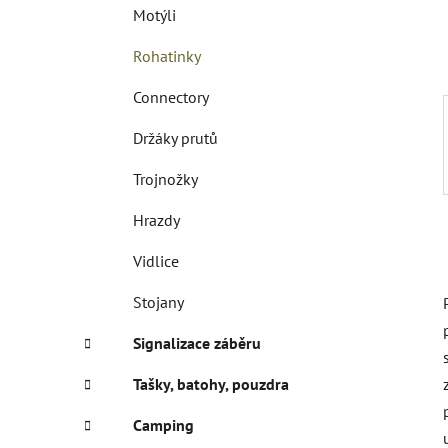
í
Motýli
p
a
Rohatinky
n
Connectory
e
l
Držáky prutů
Trojnožky
Hrazdy
Vidlice
Stojany
Signalizace záběru
Tašky, batohy, pouzdra
Camping