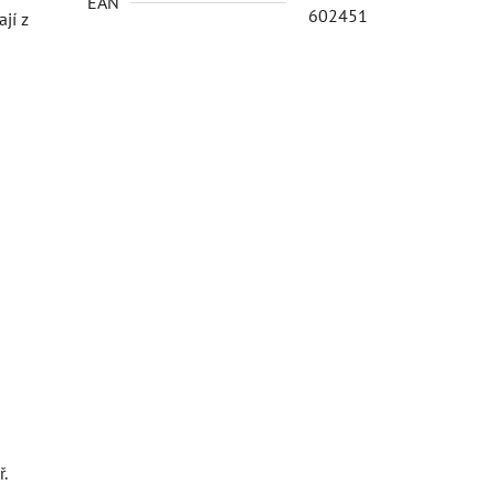
EAN
602451
jí z
.