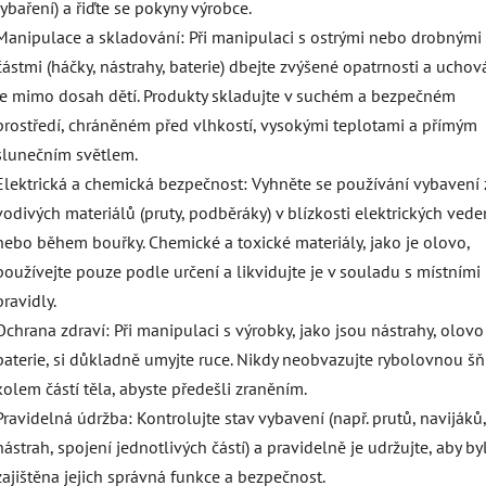
rybaření) a řiďte se pokyny výrobce.
Manipulace a skladování: Při manipulaci s ostrými nebo drobnými
částmi (háčky, nástrahy, baterie) dbejte zvýšené opatrnosti a uchov
je mimo dosah dětí. Produkty skladujte v suchém a bezpečném
prostředí, chráněném před vlhkostí, vysokými teplotami a přímým
slunečním světlem.
Elektrická a chemická bezpečnost: Vyhněte se používání vybavení 
vodivých materiálů (pruty, podběráky) v blízkosti elektrických vede
nebo během bouřky. Chemické a toxické materiály, jako je olovo,
používejte pouze podle určení a likvidujte je v souladu s místními
pravidly.
Ochrana zdraví: Při manipulaci s výrobky, jako jsou nástrahy, olov
baterie, si důkladně umyjte ruce. Nikdy neobvazujte rybolovnou š
kolem částí těla, abyste předešli zraněním.
Pravidelná údržba: Kontrolujte stav vybavení (např. prutů, navijáků,
nástrah, spojení jednotlivých částí) a pravidelně je udržujte, aby by
zajištěna jejich správná funkce a bezpečnost.