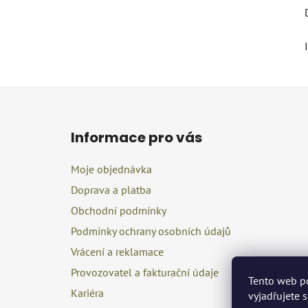
Z
á
Informace pro vás
p
a
Moje objednávka
t
Doprava a platba
í
Obchodní podmínky
Podmínky ochrany osobních údajů
Vrácení a reklamace
Provozovatel a fakturační údaje
Tento web p
Kariéra
vyjadřujete 