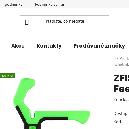
ní podmínky
Podmínky ochrany osobních údajů
Vrácení a r
Akce
Kontakty
Prodávané značky
Domů
/
Prod
Rohatink
ZF
NOVINKA
Fee
Značka
Dostup
Kód: