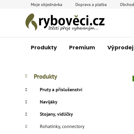
Přejít
Moje objednávka
Doprava a platba
Obchod
na
obsah
Produkty
Premium
Výprodej
P
K
Přeskočit
Produkty
a
o
kategorie
t
s
Pruty a příslušenství
e
t
g
Navijáky
r
o
a
r
Stojany, vidličky
i
n
e
n
Rohatinky, connectory