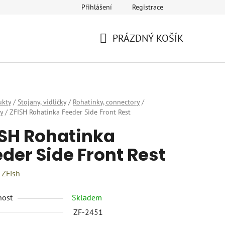
Přihlášení
Registrace
eklamace
Provozovatel a fakturační údaje
Kariéra
PRÁZDNÝ KOŠÍK
NÁKUPNÍ
KOŠÍK
ukty
/
Stojany, vidličky
/
Rohatinky, connectory
/
y
/
ZFISH Rohatinka Feeder Side Front Rest
ISH Rohatinka
der Side Front Rest
:
ZFish
nost
Skladem
ZF-2451