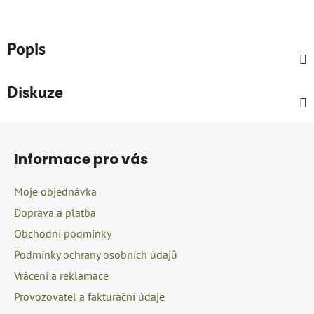
Popis
Diskuze
Z
á
Informace pro vás
p
a
Moje objednávka
t
Doprava a platba
í
Obchodní podmínky
Podmínky ochrany osobních údajů
Vrácení a reklamace
Provozovatel a fakturační údaje