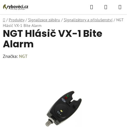
Přejít
Hledat
NÁKUPN
na
KOŠÍK
obsah
Domů
/
Produkty
/
Signalizace záběru
/
Signalizátory a příslušenství
/
NGT
Hlásič VX-1 Bite Alarm
NGT Hlásič VX-1 Bite
Alarm
Značka:
NGT