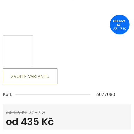
OD 469
KČ
AŽ –7 %
ZVOLTE VARIANTU
Kód:
6077080
od 469 Kč
až –7 %
od
435 Kč
Měrná cena: