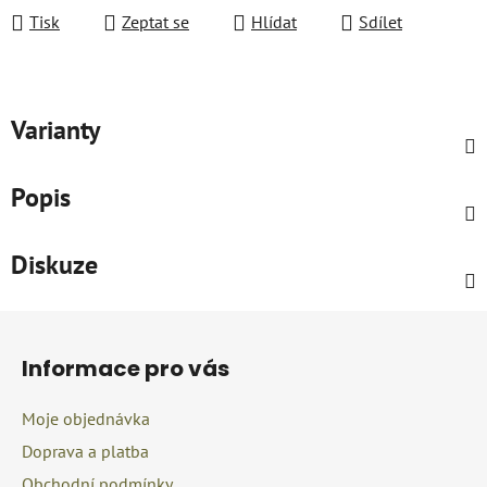
Tisk
Zeptat se
Hlídat
Sdílet
Varianty
Popis
Diskuze
Z
á
Informace pro vás
p
a
Moje objednávka
t
Doprava a platba
í
Obchodní podmínky