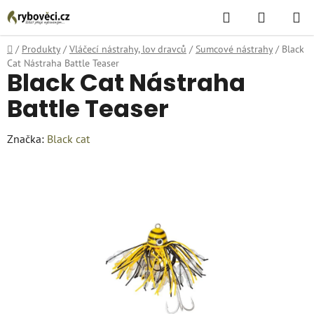
Přejít
Hledat
NÁKUPN
na
KOŠÍK
obsah
Domů
/
Produkty
/
Vláčecí nástrahy, lov dravců
/
Sumcové nástrahy
/
Black
Cat Nástraha Battle Teaser
Black Cat Nástraha
Battle Teaser
Značka:
Black cat