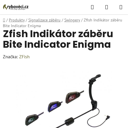
Přejít
Hledat
NÁKUPN
na
KOŠÍK
obsah
Domů
/
Produkty
/
Signalizace záběru
/
Swingery
/
Zfish Indikátor záběru
Bite Indicator Enigma
Zfish Indikátor záběru
Bite Indicator Enigma
Značka:
ZFish