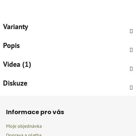
Varianty
Popis
Videa (1)
Diskuze
Z
á
Informace pro vás
p
a
Moje objednávka
t
Doprava a platba