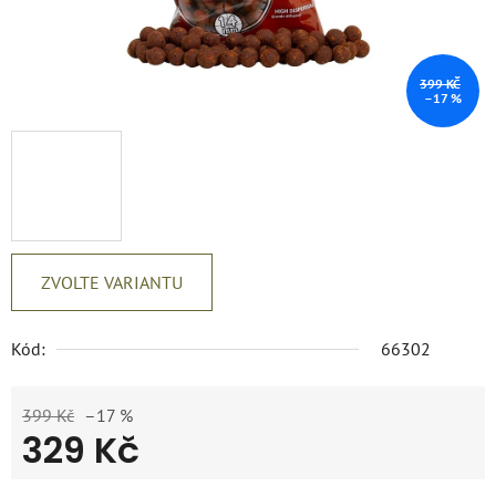
399 KČ
–17 %
ZVOLTE VARIANTU
Kód:
66302
399 Kč
–17 %
329 Kč
Měrná cena: