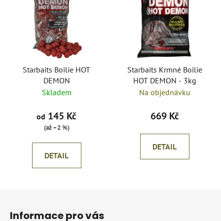
Starbaits Boilie HOT
Starbaits Krmné Boilie
DEMON
HOT DEMON - 3kg
Skladem
Na objednávku
145 Kč
669 Kč
od
(až –2 %)
DETAIL
DETAIL
Z
á
Informace pro vás
p