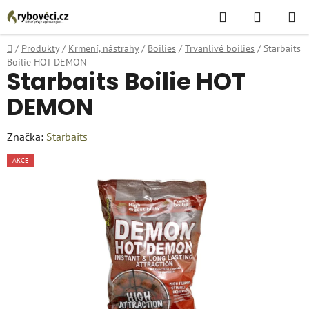
Přejít
Hledat
NÁKUPN
na
KOŠÍK
obsah
Domů
/
Produkty
/
Krmení, nástrahy
/
Boilies
/
Trvanlivé boilies
/
Starbaits
Boilie HOT DEMON
Starbaits Boilie HOT
DEMON
Značka:
Starbaits
AKCE