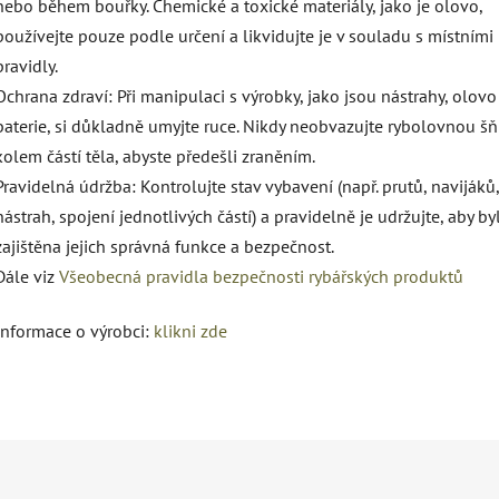
nebo během bouřky. Chemické a toxické materiály, jako je olovo,
používejte pouze podle určení a likvidujte je v souladu s místními
pravidly.
Ochrana zdraví: Při manipulaci s výrobky, jako jsou nástrahy, olov
baterie, si důkladně umyjte ruce. Nikdy neobvazujte rybolovnou š
kolem částí těla, abyste předešli zraněním.
Pravidelná údržba: Kontrolujte stav vybavení (např. prutů, navijáků,
nástrah, spojení jednotlivých částí) a pravidelně je udržujte, aby by
zajištěna jejich správná funkce a bezpečnost.
Dále viz
Všeobecná pravidla bezpečnosti rybářských produktů
Informace o výrobci:
klikni zde