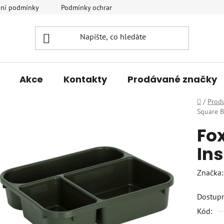
ní podmínky
Podmínky ochrany osobních údajů
Vrácení a r
Akce
Kontakty
Prodávané značky
Domů
/
Prod
Square B
Fo
Ins
Značka
Dostup
Kód: