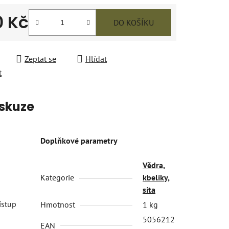
0 Kč
DO KOŠÍKU
 cena:
Zeptat se
Hlídat
t
skuze
Doplňkové parametry
Vědra,
Kategorie
kbelíky,
síta
ístup
Hmotnost
1 kg
5056212
EAN