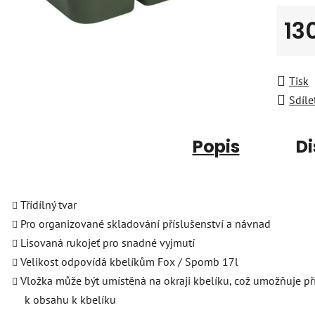
13
Měrná
Tisk
Sdíle
Popis
Di
Třídílný tvar
Pro organizované skladování příslušenství a návnad
Lisovaná rukojeť pro snadné vyjmutí
Velikost odpovídá kbelíkům Fox / Spomb 17l
Vložka může být umístěná na okraji kbelíku, což umožňuje př
k obsahu k kbelíku