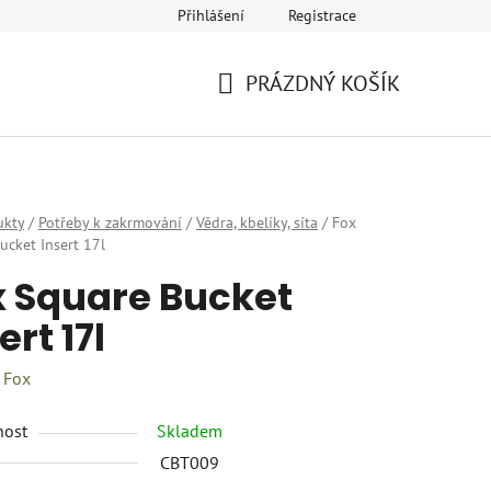
Přihlášení
Registrace
eklamace
Provozovatel a fakturační údaje
Kariéra
PRÁZDNÝ KOŠÍK
NÁKUPNÍ
KOŠÍK
ukty
/
Potřeby k zakrmování
/
Vědra, kbelíky, síta
/
Fox
ucket Insert 17l
x Square Bucket
ert 17l
:
Fox
nost
Skladem
CBT009