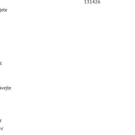
131426
jete
.
ávejte
z
ní