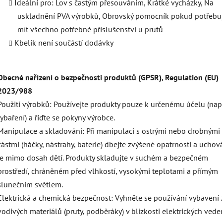
Ideální pro: Lov s častým přesouváním, Krátké vycházky, Na
uskladnění PVA výrobků, Obrovský pomocník pokud potřebu
mít všechno potřebné příslušenství u prutů
Kbelík není součástí dodávky
Obecné nařízení o bezpečnosti produktů (GPSR), Regulation (EU)
2023/988
Použití výrobků: Používejte produkty pouze k určenému účelu (např
rybaření) a řiďte se pokyny výrobce.
Manipulace a skladování: Při manipulaci s ostrými nebo drobnými
částmi (háčky, nástrahy, baterie) dbejte zvýšené opatrnosti a uchov
je mimo dosah dětí. Produkty skladujte v suchém a bezpečném
prostředí, chráněném před vlhkostí, vysokými teplotami a přímým
slunečním světlem.
Elektrická a chemická bezpečnost: Vyhněte se používání vybavení 
vodivých materiálů (pruty, podběráky) v blízkosti elektrických vede