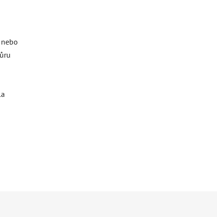
o nebo
ňůru
la