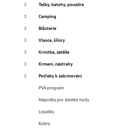
í
Tašky, batohy, pouzdra
p
a
Camping
n
Bižuterie
e
l
Vlasce, šňůry
Krmítka, zátěže
Krmení, nástrahy
Potřeby k zakrmování
PVA program
Náprstky pro daleké hody
Lopatky
Kobry