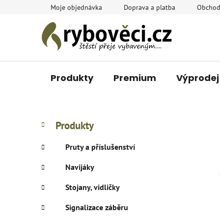
Přejít
Moje objednávka
Doprava a platba
Obchod
na
obsah
Produkty
Premium
Výprodej
P
K
Přeskočit
Produkty
a
o
kategorie
t
s
Pruty a příslušenství
e
t
g
Navijáky
r
o
a
r
Stojany, vidličky
i
n
e
n
Signalizace záběru