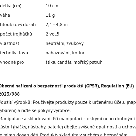
délka (cm)
10 cm
váha
11 g
hloubkový dosah
2,1 - 4,8 m
počet trojháčků
2 vel.5
vlastnost
neutrální, zvukový
technika lovu
nahazování, troling
vhodné pro
štika, candát, mořský pstruh
Obecné nařízení o bezpečnosti produktů (GPSR), Regulation (EU)
2023/988
Použití výrobků: Používejte produkty pouze k určenému účelu (např
rybaření) a řiďte se pokyny výrobce.
Manipulace a skladování: Při manipulaci s ostrými nebo drobnými
částmi (háčky, nástrahy, baterie) dbejte zvýšené opatrnosti a uchov
je mimo dosah dětí. Produkty skladujte v suchém a bezpečném