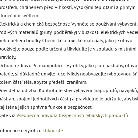
prostředí, chráněném před vlhkostí, vysokými teplotami a přímým
slunečním světlem.
Elektrická a chemická bezpečnost: Vyhněte se používání vybavení 
vodivých materiálů (pruty, podběráky) v blízkosti elektrických vede
nebo během bouřky. Chemické a toxické materiály, jako je olovo,
používejte pouze podle určení a likvidujte je v souladu s místními
pravidly.
Ochrana zdraví: Při manipulaci s výrobky, jako jsou nástrahy, olov
baterie, si důkladně umyjte ruce. Nikdy neobvazujte rybolovnou š
kolem částí těla, abyste předešli zraněním.
Pravidelná údržba: Kontrolujte stav vybavení (např. prutů, navijáků,
nástrah, spojení jednotlivých částí) a pravidelně je udržujte, aby by
zajištěna jejich správná funkce a bezpečnost.
Dále viz
Všeobecná pravidla bezpečnosti rybářských produktů
Informace o výrobci:
klikni zde