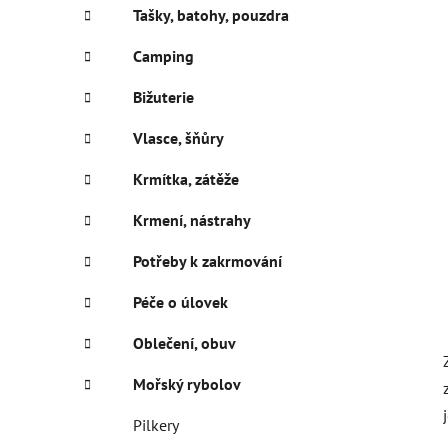
í
Tašky, batohy, pouzdra
p
a
Camping
n
Bižuterie
e
l
Vlasce, šňůry
Krmítka, zátěže
Krmení, nástrahy
Potřeby k zakrmování
Péče o úlovek
Oblečení, obuv
Mořský rybolov
Pilkery