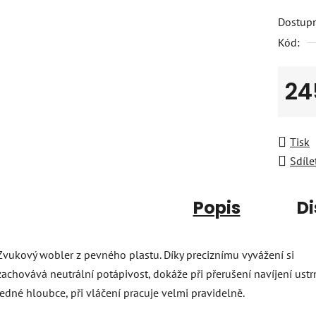
Dostup
Kód:
24
Měrná
Tisk
Sdíle
Popis
Di
Zvukový wobler z pevného plastu. Díky preciznímu vyvážení si
zachovává neutrální potápivost, dokáže při přerušení navíjení ustr
jedné hloubce, při vláčení pracuje velmi pravidelně.