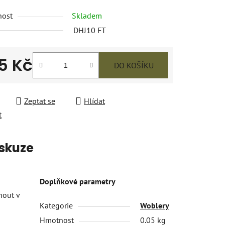
nost
Skladem
DHJ10 FT
5 Kč
DO KOŠÍKU
 cena:
Zeptat se
Hlídat
t
skuze
Doplňkové parametry
nout v
Kategorie
Woblery
Hmotnost
0.05 kg