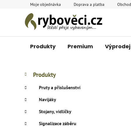
Přejít
Moje objednávka
Doprava a platba
Obchod
na
obsah
Produkty
Premium
Výprodej
P
K
Přeskočit
Produkty
a
o
kategorie
t
s
Pruty a příslušenství
e
t
g
Navijáky
r
o
a
r
Stojany, vidličky
i
n
e
n
Signalizace záběru