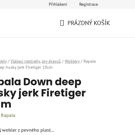
Přihlášení
Registrace
eklamace
Provozovatel a fakturační údaje
Kariéra
PRÁZDNÝ KOŠÍK
NÁKUPNÍ
KOŠÍK
ukty
/
Vláčecí nástrahy, lov dravců
/
Woblery
/
Rapala
p husky jerk Firetiger 10cm
pala Down deep
ky jerk Firetiger
cm
:
Rapala
 wobler z pevného plast…