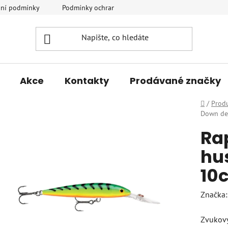
ní podmínky
Podmínky ochrany osobních údajů
Vrácení a r
Akce
Kontakty
Prodávané značky
Domů
/
Prod
Down dee
Ra
hus
10
Značka
Zvukový