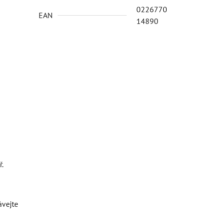
0226770
EAN
14890
.
ávejte