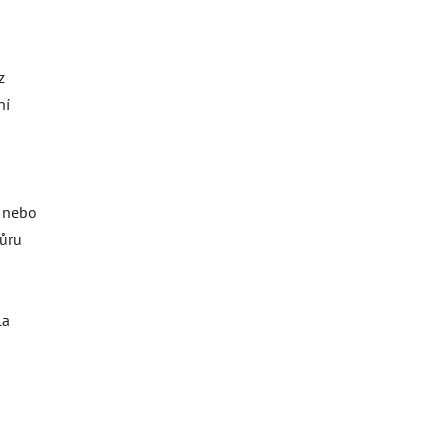
z
ní
o nebo
ňůru
la