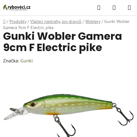
Přejít
Hledat
NÁKUPN
na
KOŠÍK
obsah
Domů
/
Produkty
/
Vláčecí nástrahy, lov dravců
/
Woblery
/
Gunki Wobler
Gamera 9cm F Electric pike
Gunki Wobler Gamera
9cm F Electric pike
Značka:
Gunki