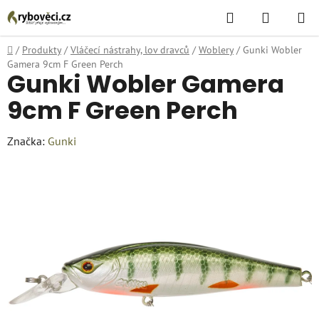
Přejít
Hledat
NÁKUPN
na
KOŠÍK
obsah
Domů
/
Produkty
/
Vláčecí nástrahy, lov dravců
/
Woblery
/
Gunki Wobler
Gamera 9cm F Green Perch
Gunki Wobler Gamera
9cm F Green Perch
Značka:
Gunki