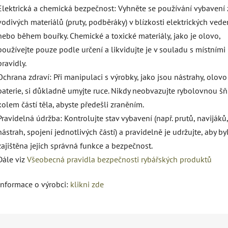
Elektrická a chemická bezpečnost: Vyhněte se používání vybavení 
vodivých materiálů (pruty, podběráky) v blízkosti elektrických vede
nebo během bouřky. Chemické a toxické materiály, jako je olovo,
používejte pouze podle určení a likvidujte je v souladu s místními
pravidly.
Ochrana zdraví: Při manipulaci s výrobky, jako jsou nástrahy, olov
baterie, si důkladně umyjte ruce. Nikdy neobvazujte rybolovnou š
kolem částí těla, abyste předešli zraněním.
Pravidelná údržba: Kontrolujte stav vybavení (např. prutů, navijáků,
nástrah, spojení jednotlivých částí) a pravidelně je udržujte, aby by
zajištěna jejich správná funkce a bezpečnost.
Dále viz
Všeobecná pravidla bezpečnosti rybářských produktů
Informace o výrobci:
klikni zde