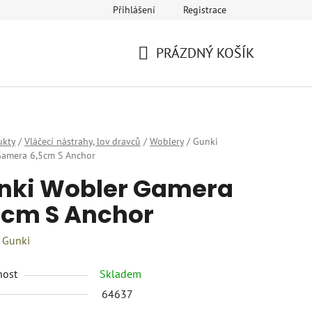
Přihlášení
Registrace
eklamace
Provozovatel a fakturační údaje
Kariéra
PRÁZDNÝ KOŠÍK
NÁKUPNÍ
KOŠÍK
ukty
/
Vláčecí nástrahy, lov dravců
/
Woblery
/
Gunki
Gamera 6,5cm S Anchor
nki Wobler Gamera
5cm S Anchor
:
Gunki
nost
Skladem
64637