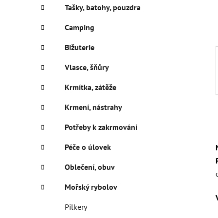
í
Tašky, batohy, pouzdra
p
a
Camping
n
Bižuterie
e
l
Vlasce, šňůry
Krmítka, zátěže
Krmení, nástrahy
Potřeby k zakrmování
Péče o úlovek
Oblečení, obuv
Mořský rybolov
Pilkery