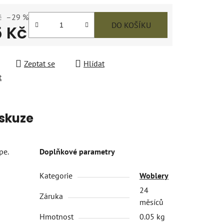
č
–29 %
DO KOŠÍKU
5 Kč
 cena:
Zeptat se
Hlídat
t
skuze
pe.
Doplňkové parametry
Kategorie
Woblery
24
Záruka
měsíců
Hmotnost
0.05 kg