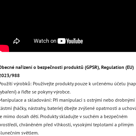
Obecné nařízení o bezpečnosti produktů (GPSR), Regulation (EU)
2023/988
Použití výrobků: Používejte produkty pouze k určenému účelu (např
rybaření) a řiďte se pokyny výrobce.
Manipulace a skladování: Při manipulaci s ostrými nebo drobnými
částmi (háčky, nástrahy, baterie) dbejte zvýšené opatrnosti a uchov
je mimo dosah dětí. Produkty skladujte v suchém a bezpečném
prostředí, chráněném před vlhkostí, vysokými teplotami a přímým
slunečním světlem.