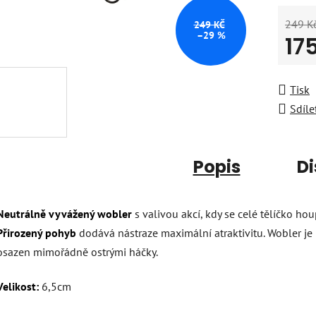
249 K
249 KČ
–29 %
17
Měrná
Tisk
Sdíle
Popis
Di
Neutrálně vyvážený wobler
s valivou akcí, kdy se celé tělíčko hou
Přirozený pohyb
dodává nástraze maximální atraktivitu. Wobler je
osazen mimořádně ostrými háčky.
Velikost:
6,5cm