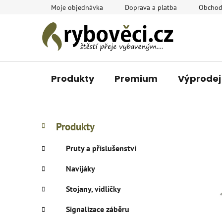
Přejít
Moje objednávka
Doprava a platba
Obchod
na
obsah
Produkty
Premium
Výprodej
P
K
Přeskočit
Produkty
a
o
kategorie
t
s
Pruty a příslušenství
e
t
g
Navijáky
r
o
a
r
Stojany, vidličky
i
n
e
n
Signalizace záběru