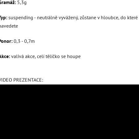
Gramáž:
5,3g
Typ:
suspending - neutrálně vyvážený, zůstane v hloubce, do které
navedete
Ponor:
0,3 - 0,7m
Akce:
valivá akce, celí tělíčko se houpe
VIDEO PREZENTACE: