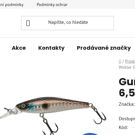
ní podmínky
Podmínky ochrany osobních údajů
Vrácení a r
Akce
Kontakty
Prodávané značky
Domů
/
Prod
Wobler 
Gu
6,
Značka
Dostup
Kód: