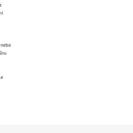
z
ní
o nebo
ňůru
la