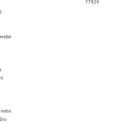
77929
.
ávejte
z
ní
o nebo
ňůru