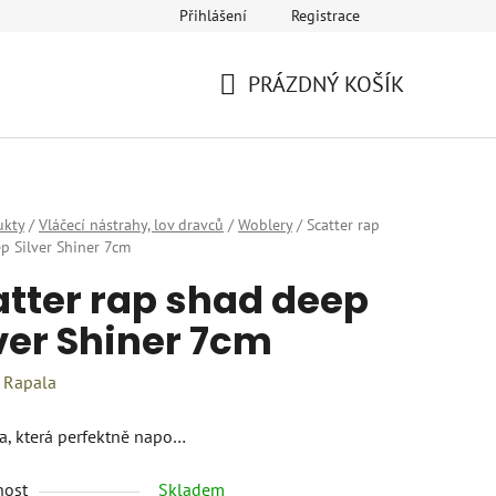
Přihlášení
Registrace
eklamace
Provozovatel a fakturační údaje
Kariéra
PRÁZDNÝ KOŠÍK
NÁKUPNÍ
KOŠÍK
ukty
/
Vláčecí nástrahy, lov dravců
/
Woblery
/
Scatter rap
p Silver Shiner 7cm
atter rap shad deep
ver Shiner 7cm
:
Rapala
a, která perfektně napo…
nost
Skladem