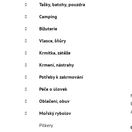
í
Tašky, batohy, pouzdra
p
a
Camping
n
Bižuterie
e
l
Vlasce, šňůry
Krmítka, zátěže
Krmení, nástrahy
Potřeby k zakrmování
Péče o úlovek
Oblečení, obuv
Mořský rybolov
Pilkery