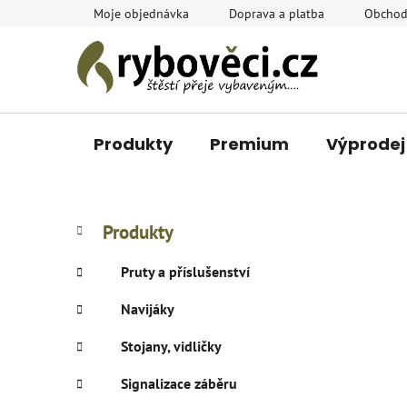
Přejít
Moje objednávka
Doprava a platba
Obchod
na
obsah
Produkty
Premium
Výprodej
P
K
Přeskočit
Produkty
a
o
kategorie
t
s
Pruty a příslušenství
e
t
g
Navijáky
r
o
a
r
Stojany, vidličky
i
n
e
n
Signalizace záběru