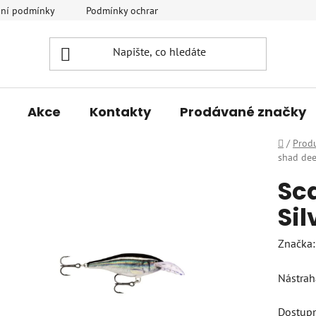
ní podmínky
Podmínky ochrany osobních údajů
Vrácení a r
Akce
Kontakty
Prodávané značky
Domů
/
Prod
shad dee
Sc
Sil
Značka
Nástrah
Dostup