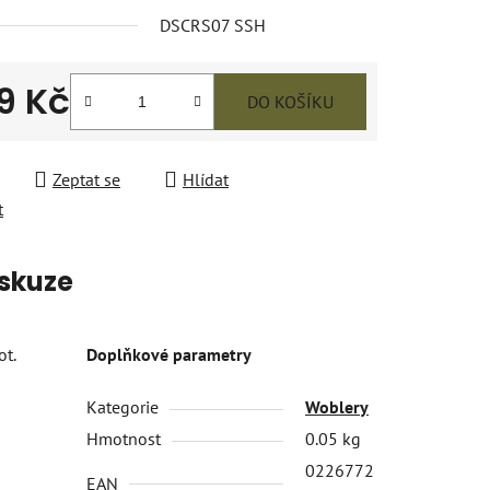
DSCRS07 SSH
9 Kč
DO KOŠÍKU
 cena:
Zeptat se
Hlídat
t
skuze
ot.
Doplňkové parametry
Kategorie
Woblery
Hmotnost
0.05 kg
0226772
EAN