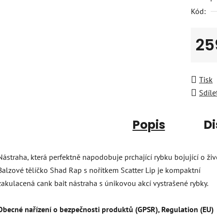
Kód:
25
Měrná
Tisk
Sdíle
Popis
Di
Nástraha, která perfektně napodobuje prchající rybku bojující o živ
Balzové tělíčko Shad Rap s nořítkem Scatter Lip je kompaktní
zakulacená cank bait nástraha s únikovou akcí vystrašené rybky.
Obecné nařízení o bezpečnosti produktů (GPSR), Regulation (EU)