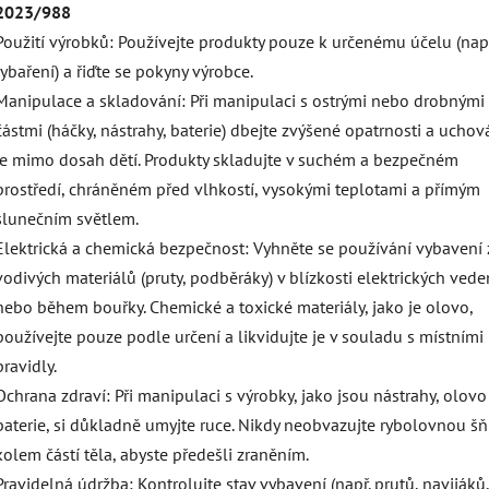
2023/988
Použití výrobků: Používejte produkty pouze k určenému účelu (např
rybaření) a řiďte se pokyny výrobce.
Manipulace a skladování: Při manipulaci s ostrými nebo drobnými
částmi (háčky, nástrahy, baterie) dbejte zvýšené opatrnosti a uchov
je mimo dosah dětí. Produkty skladujte v suchém a bezpečném
prostředí, chráněném před vlhkostí, vysokými teplotami a přímým
slunečním světlem.
Elektrická a chemická bezpečnost: Vyhněte se používání vybavení 
vodivých materiálů (pruty, podběráky) v blízkosti elektrických vede
nebo během bouřky. Chemické a toxické materiály, jako je olovo,
používejte pouze podle určení a likvidujte je v souladu s místními
pravidly.
Ochrana zdraví: Při manipulaci s výrobky, jako jsou nástrahy, olov
baterie, si důkladně umyjte ruce. Nikdy neobvazujte rybolovnou š
kolem částí těla, abyste předešli zraněním.
Pravidelná údržba: Kontrolujte stav vybavení (např. prutů, navijáků,