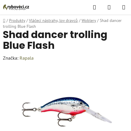
Přejít
Hledat
NÁKUPN
na
KOŠÍK
obsah
Domů
/
Produkty
/
Vláčecí nástrahy, lov dravců
/
Woblery
/
Shad dancer
trolling Blue Flash
Shad dancer trolling
Blue Flash
Značka:
Rapala