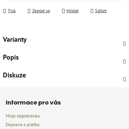
Měrná cena:
Tisk
Zeptat se
Hlídat
Sdílet
Varianty
Popis
Diskuze
Z
á
Informace pro vás
p
a
Moje objednávka
t
Doprava a platba
í