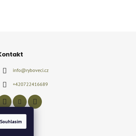
Kontakt
info
@
ryboveci.cz
+420722416689
Souhlasím