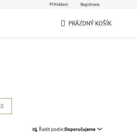
Přihlášení
Registrace
eklamace
Provozovatel a fakturační údaje
Kariéra
PRÁZDNÝ KOŠÍK
NÁKUPNÍ
KOŠÍK
Ř
Řadit podle:
Doporučujeme
a