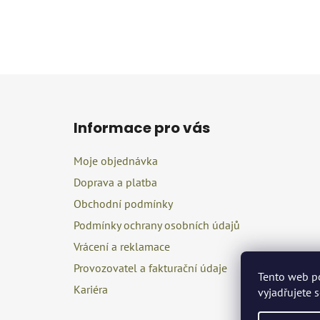
Z
á
Informace pro vás
p
a
Moje objednávka
t
Doprava a platba
í
Obchodní podmínky
Podmínky ochrany osobních údajů
Vrácení a reklamace
Provozovatel a fakturační údaje
Tento web p
Kariéra
vyjadřujete 