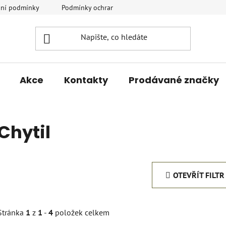
ní podmínky
Podmínky ochrany osobních údajů
Vrácení a r
Akce
Kontakty
Prodávané značky
Chytil
OTEVŘÍT FILTR
Stránka
1
z
1
-
4
položek celkem