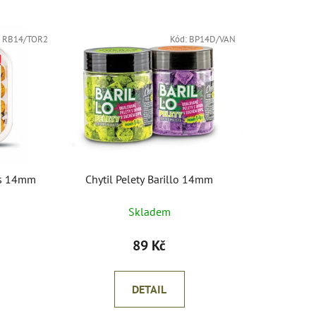
z
e
:
RB14/TOR2
n
Kód:
BP14D/VAN
í
p
r
o
d
u
k
ies 14mm
Chytil Pelety Barillo 14mm
t
ů
Skladem
89 Kč
DETAIL