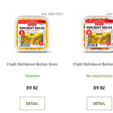
V
ý
Kód:
RB8/TOR2
Kód
p
i
s
p
r
o
d
Chytil Rohlíkové Boilies 8mm
Chytil Rohlíkové Boil
u
k
Skladem
Na objednávku
t
ů
89 Kč
89 Kč
DETAIL
DETAIL