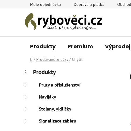
Přejít
Moje objednávka
Doprava a platba
Obchod
na
obsah
Produkty
Premium
Výprodej
Domů
/
Prodávané značky
/
Chytil
P
K
Přeskočit
Produkty
a
o
kategorie
t
s
Pruty a příslušenství
e
t
g
Navijáky
r
o
a
r
Stojany, vidličky
i
n
e
n
Signalizace záběru
í