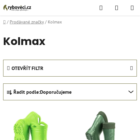
Přejít
Hledat
NÁKUPN
na
KOŠÍK
obsah
Domů
/
Prodávané značky
/
Kolmax
Kolmax
OTEVŘÍT FILTR
Ř
Řadit podle:
Doporučujeme
a
z
V
e
ý
n
p
í
i
p