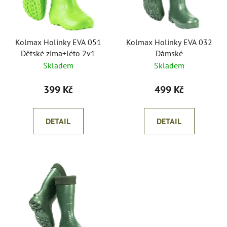
s
r
p
o
r
d
o
Kolmax Holínky EVA 051
Kolmax Holínky EVA 032
u
Dětské zima+léto 2v1
Dámské
d
k
Skladem
Skladem
u
t
k
ů
399 Kč
499 Kč
t
ů
DETAIL
DETAIL