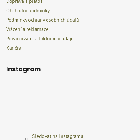
Doprava a platba
í
p
r
Obchodní podmínky
v
Podmínky ochrany osobních údajů
k
Vrácení a reklamace
y
v
Provozovatel a fakturační údaje
ý
Kariéra
p
i
s
Instagram
u
Sledovat na Instagramu