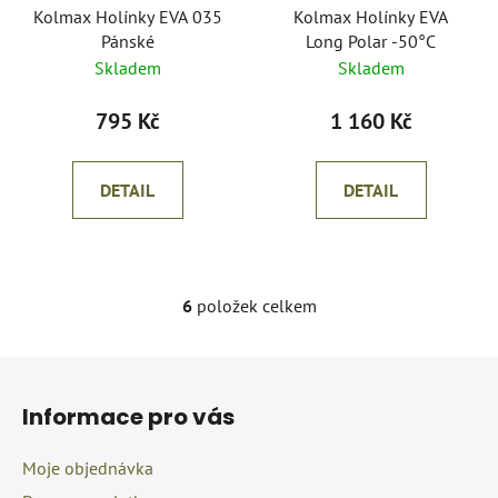
Kolmax Holínky EVA 035
Kolmax Holínky EVA
Pánské
Long Polar -50°C
Skladem
Skladem
795 Kč
1 160 Kč
DETAIL
DETAIL
6
položek celkem
O
v
l
Z
á
á
d
Informace pro vás
p
a
a
c
Moje objednávka
t
í