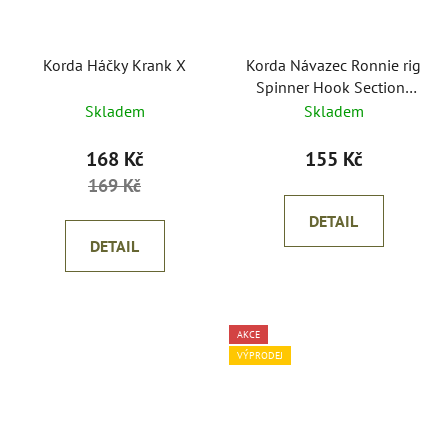
Korda Háčky Krank X
Korda Návazec Ronnie rig
Spinner Hook Sections
Kurv
Skladem
Skladem
168 Kč
155 Kč
169 Kč
DETAIL
DETAIL
AKCE
VÝPRODEJ