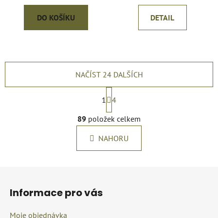
DO KOŠÍKU
DETAIL
NAČÍST 24 DALŠÍCH
S
t
1
4
r
O
á
89
položek celkem
v
n
l
k
NAHORU
á
o
d
v
a
á
Z
c
n
á
í
í
Informace pro vás
p
p
r
a
Moje objednávka