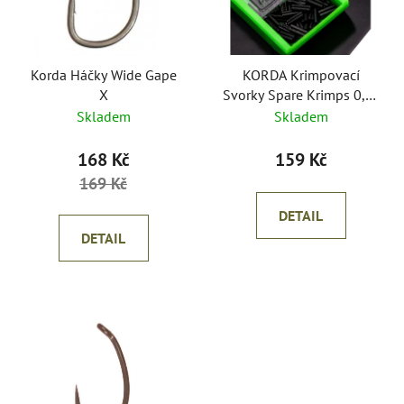
s
r
p
o
r
d
o
Korda Háčky Wide Gape
KORDA Krimpovací
u
X
Svorky Spare Krimps 0,5-
d
k
0,7mm
Skladem
Skladem
u
t
k
ů
168 Kč
159 Kč
t
169 Kč
ů
DETAIL
DETAIL