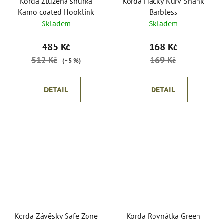
Korda Ztužená šňůrka
Korda Háčky Kurv Shank
Kamo coated Hooklink
Barbless
Skladem
Skladem
485 Kč
168 Kč
512 Kč
169 Kč
(–5 %)
DETAIL
DETAIL
Korda Závěsky Safe Zone
Korda Rovnátka Green