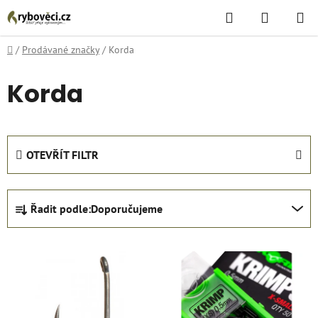
Přejít
Hledat
NÁKUPN
na
KOŠÍK
obsah
Domů
/
Prodávané značky
/
Korda
Korda
OTEVŘÍT FILTR
Ř
Řadit podle:
Doporučujeme
a
z
V
e
ý
n
p
í
i
p