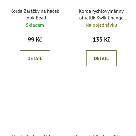
Korda Zarážky na háček
Korda rychlovýměnný
Hook Bead
obratlík Kwik Change
Swivel size 8
Skladem
Na objednávku
99 Kč
135 Kč
DETAIL
DETAIL