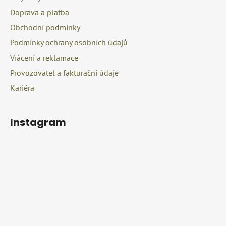
v
t
k
Doprava a platba
í
y
Obchodní podmínky
v
Podmínky ochrany osobních údajů
ý
p
Vrácení a reklamace
i
Provozovatel a fakturační údaje
s
u
Kariéra
Instagram