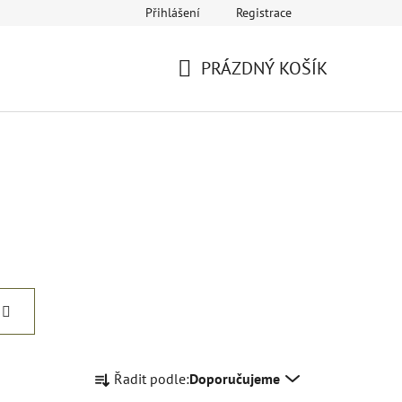
Přihlášení
Registrace
eklamace
Provozovatel a fakturační údaje
Kariéra
PRÁZDNÝ KOŠÍK
NÁKUPNÍ
KOŠÍK
Ř
Řadit podle:
Doporučujeme
a