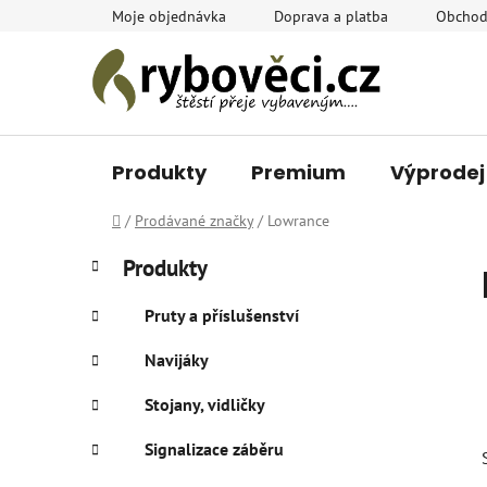
Přejít
Moje objednávka
Doprava a platba
Obchod
na
obsah
Produkty
Premium
Výprodej
Domů
/
Prodávané značky
/
Lowrance
P
K
Přeskočit
Produkty
a
o
kategorie
t
s
Pruty a příslušenství
e
t
g
Navijáky
r
o
a
r
Stojany, vidličky
i
n
e
n
Signalizace záběru
í