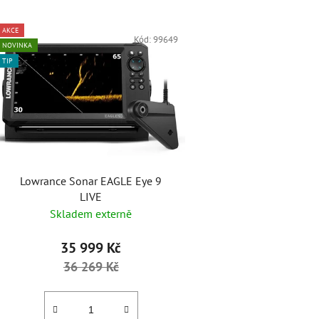
V
AKCE
ý
Kód:
99649
NOVINKA
p
TIP
i
s
p
r
o
d
Lowrance Sonar EAGLE Eye 9
u
LIVE
k
Skladem externě
t
ů
35 999 Kč
36 269 Kč