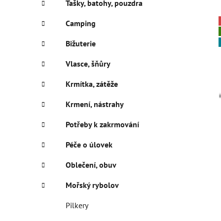
Tašky, batohy, pouzdra
p
a
Camping
n
Bižuterie
e
l
Vlasce, šňůry
Krmítka, zátěže
Krmení, nástrahy
Potřeby k zakrmování
Péče o úlovek
Oblečení, obuv
Mořský rybolov
Pilkery