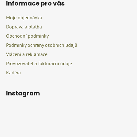
d
Informace pro vás
p
a
a
c
Moje objednávka
t
í
Doprava a platba
í
p
r
Obchodní podmínky
v
Podmínky ochrany osobních údajů
k
Vrácení a reklamace
y
v
Provozovatel a fakturační údaje
ý
Kariéra
p
i
s
Instagram
u