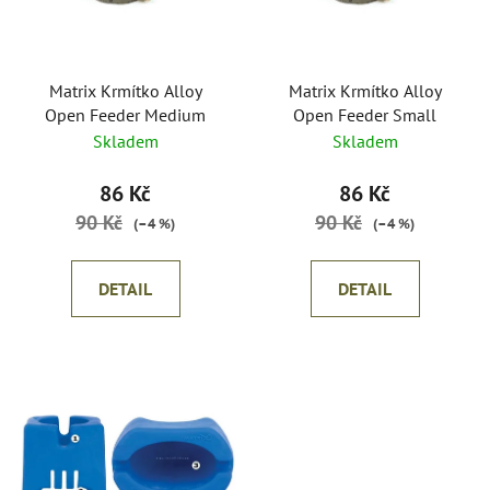
s
r
p
o
r
d
o
Matrix Krmítko Alloy
Matrix Krmítko Alloy
u
Open Feeder Medium
Open Feeder Small
d
k
Skladem
Skladem
u
t
k
ů
86 Kč
86 Kč
t
90 Kč
90 Kč
(–4 %)
(–4 %)
ů
DETAIL
DETAIL