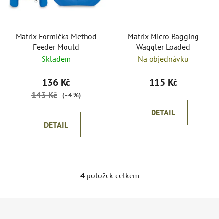
Matrix Formička Method
Matrix Micro Bagging
Feeder Mould
Waggler Loaded
Skladem
Na objednávku
136 Kč
115 Kč
143 Kč
(–4 %)
DETAIL
DETAIL
4
položek celkem
O
v
l
Z
á
á