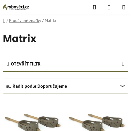
Přejít
Hledat
NÁKUPN
na
KOŠÍK
obsah
Domů
/
Prodávané značky
/
Matrix
Matrix
OTEVŘÍT FILTR
Ř
Řadit podle:
Doporučujeme
a
z
V
e
ý
n
p
í
i
p