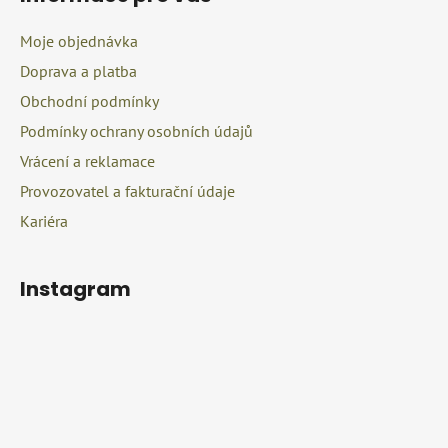
p
a
a
c
Moje objednávka
t
í
Doprava a platba
í
p
r
Obchodní podmínky
v
Podmínky ochrany osobních údajů
k
Vrácení a reklamace
y
v
Provozovatel a fakturační údaje
ý
Kariéra
p
i
s
Instagram
u