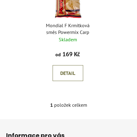
s
r
p
o
r
d
o
Mondial F Krmítková
u
směs Powermix Carp
d
k
Skladem
u
t
k
ů
169 Kč
od
t
ů
DETAIL
1
položek celkem
O
v
l
Z
á
á
d
Informace pro vás