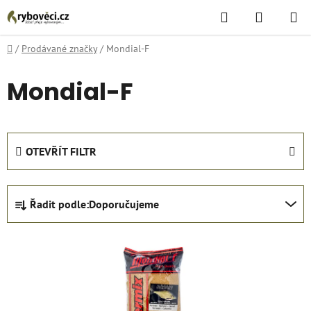
Přejít
Hledat
NÁKUPN
na
KOŠÍK
obsah
Domů
/
Prodávané značky
/
Mondial-F
Mondial-F
OTEVŘÍT FILTR
Ř
Řadit podle:
Doporučujeme
a
z
V
e
ý
n
p
í
i
p