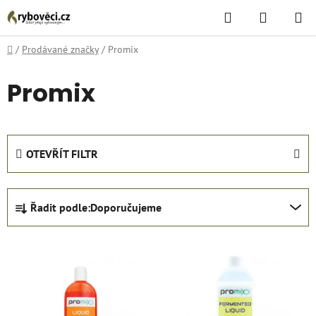
Přejít
Hledat
NÁKUPN
na
KOŠÍK
obsah
Domů
/
Prodávané značky
/
Promix
Promix
OTEVŘÍT FILTR
Ř
Řadit podle:
Doporučujeme
a
z
V
e
ý
n
p
í
i
p