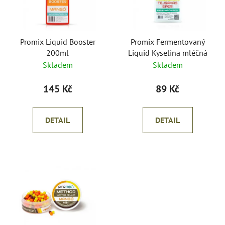
s
r
p
o
r
d
o
Promix Liquid Booster
Promix Fermentovaný
u
200ml
Liquid Kyselina mléčná
d
k
Skladem
Skladem
u
t
k
ů
145 Kč
89 Kč
t
ů
DETAIL
DETAIL