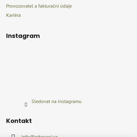
v
Provozovatel a fakturační údaje
ý
Kariéra
p
i
s
Instagram
u
Sledovat na Instagramu
Kontakt
info
@
ryboveci.cz