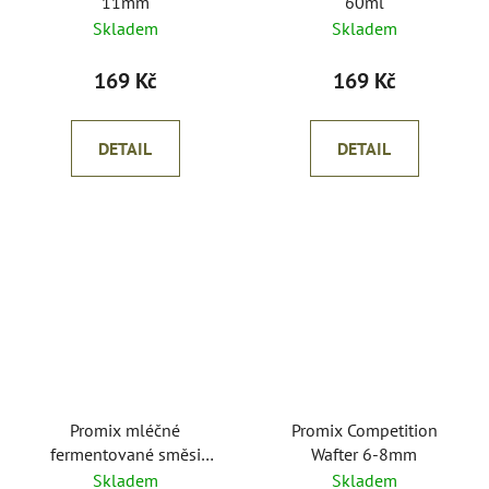
11mm
60ml
Skladem
Skladem
169 Kč
169 Kč
DETAIL
DETAIL
Promix mléčné
Promix Competition
fermentované směsi
Wafter 6-8mm
800g
Skladem
Skladem