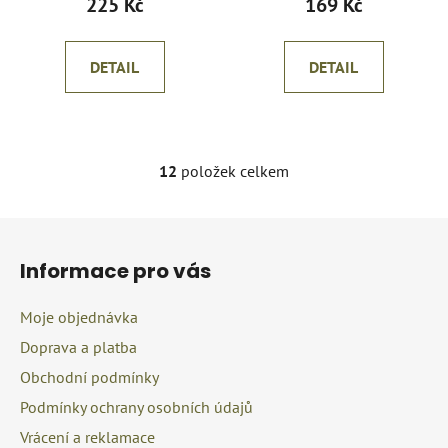
225 Kč
169 Kč
DETAIL
DETAIL
12
položek celkem
O
v
l
Z
á
á
d
Informace pro vás
p
a
a
c
Moje objednávka
t
í
Doprava a platba
í
p
r
Obchodní podmínky
v
Podmínky ochrany osobních údajů
k
Vrácení a reklamace
y