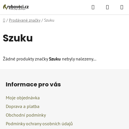
Přejít
Hledat
NÁKUPN
na
KOŠÍK
obsah
Domů
/
Prodávané značky
/
Szuku
Szuku
Žádné produkty značky
Szuku
nebyly nalezeny...
Z
á
Informace pro vás
p
a
Moje objednávka
t
Doprava a platba
í
Obchodní podmínky
Podmínky ochrany osobních údajů