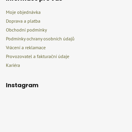
p
a
a
c
Moje objednávka
t
í
Doprava a platba
í
p
r
Obchodní podmínky
v
Podmínky ochrany osobních údajů
k
Vrácení a reklamace
y
v
Provozovatel a fakturační údaje
ý
Kariéra
p
i
s
Instagram
u