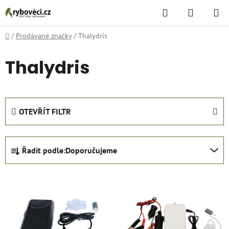
Přejít
Hledat
NÁKUPN
na
KOŠÍK
obsah
Domů
/
Prodávané značky
/
Thalydris
Thalydris
OTEVŘÍT FILTR
Ř
Řadit podle:
Doporučujeme
a
z
V
e
ý
n
p
í
i
p