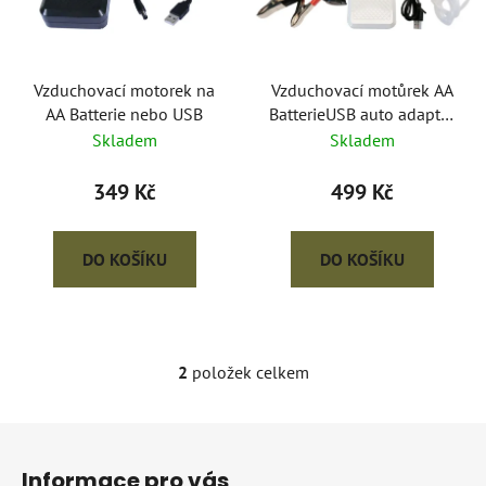
s
r
p
o
r
d
o
Vzduchovací motorek na
Vzduchovací motůrek AA
u
AA Batterie nebo USB
BatterieUSB auto adaptér
d
k
svorky
Skladem
Skladem
u
t
k
ů
349 Kč
499 Kč
t
ů
DO KOŠÍKU
DO KOŠÍKU
2
položek celkem
O
v
l
Z
á
á
d
Informace pro vás