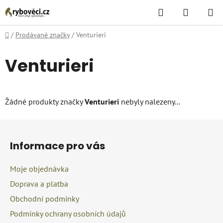
Přejít
Hledat
NÁKUPN
na
KOŠÍK
obsah
Domů
/
Prodávané značky
/
Venturieri
Venturieri
Žádné produkty značky
Venturieri
nebyly nalezeny...
Z
á
Informace pro vás
p
a
Moje objednávka
t
Doprava a platba
í
Obchodní podmínky
Podmínky ochrany osobních údajů