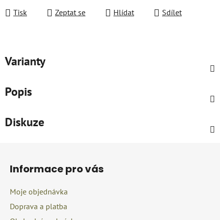
Tisk
Zeptat se
Hlídat
Sdílet
Varianty
Popis
Diskuze
Z
á
Informace pro vás
p
a
Moje objednávka
t
Doprava a platba
í