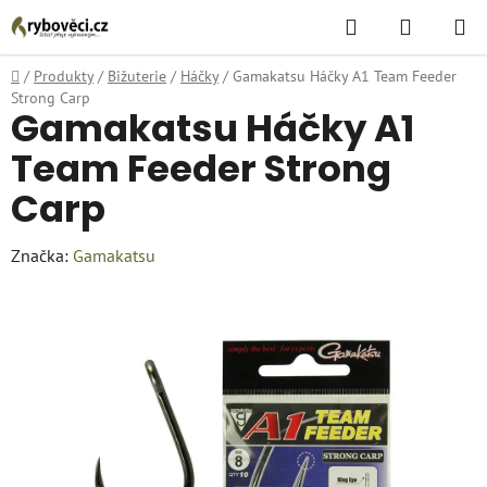
Přejít
Hledat
NÁKUPN
na
KOŠÍK
obsah
Domů
/
Produkty
/
Bižuterie
/
Háčky
/
Gamakatsu Háčky A1 Team Feeder
Strong Carp
Gamakatsu Háčky A1
Team Feeder Strong
Carp
Značka:
Gamakatsu